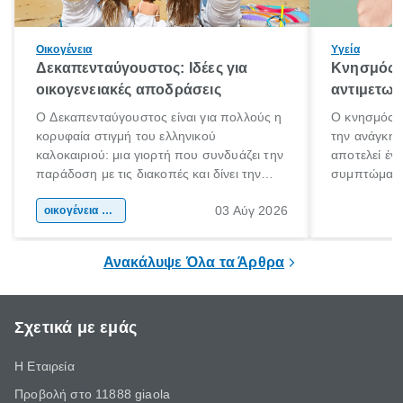
Οικογένεια
Υγεία
Δεκαπενταύγουστος: Ιδέες για
Κνησμός: 
οικογενειακές αποδράσεις
αντιμετωπ
Ο Δεκαπενταύγουστος είναι για πολλούς η
Ο κνησμός ε
κορυφαία στιγμή του ελληνικού
την ανάγκη 
καλοκαιριού: μια γιορτή που συνδυάζει την
αποτελεί έν
παράδοση με τις διακοπές και δίνει την
συμπτώματα
αφορμή για ταξίδια σε κάθε γωνιά της
άνθρωποι κά
03 Αύγ 2026
χώρας. Είτε πρόκειται για λίγες μέρες
οικογένεια & παιδί
πληροφορίες 
ξεγνοιασιάς είτε για μια σύντομη εξόρμηση.
καθώς μπορε
επιμένει για
Ανακάλυψε Όλα τα Άρθρα
Σχετικά με εμάς
Η Εταιρεία
Προβολή στο 11888 giaola