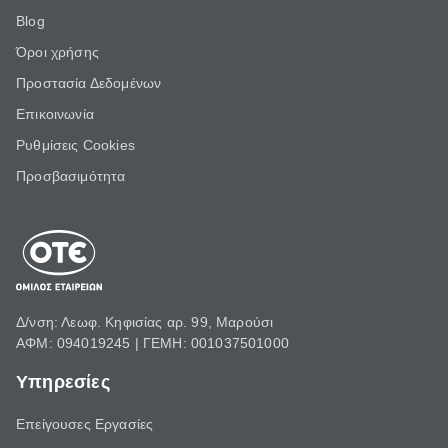
Blog
Όροι χρήσης
Προστασία Δεδομένων
Επικοινωνία
Ρυθμίσεις Cookies
Προσβασιμότητα
Δ/νση: Λεωφ. Κηφισίας αρ. 99, Μαρούσι
ΑΦΜ: 094019245 | ΓΕΜΗ: 001037501000
Υπηρεσίες
Επείγουσες Εργασίες