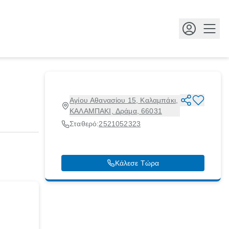
Κουμ
Αγίου Αθανασίου 15, Καλαμπάκι,
ΚΑΛΑΜΠΑΚΙ, Δράμα, 66031
Σταθερό:
2521052323
Κάλεσε Τώρα