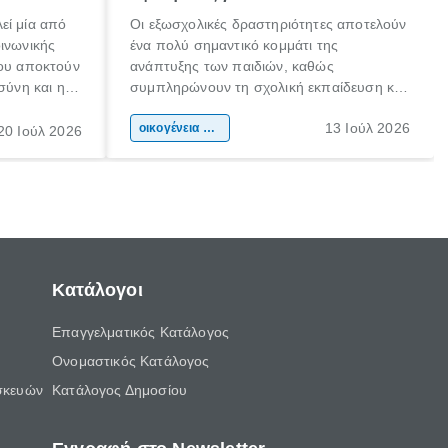
εί μία από
Οι εξωσχολικές δραστηριότητες αποτελούν
οινωνικής
ένα πολύ σημαντικό κομμάτι της
που αποκτούν
ανάπτυξης των παιδιών, καθώς
σύνη και η
συμπληρώνουν τη σχολική εκπαίδευση και
ιδιαίτερα
συμβάλλουν ουσιαστικά στη διαμόρφωση
13 Ιούλ 2026
κάθε
της προσωπικότητας, της κοινωνικότητας
οικογένεια & παιδί
20 Ιούλ 2026
ται από
και των δεξιοτήτων τους. Δεν είναι απλώς
ώσεις.
ένας τρόπος για να περνάει το παιδί τον
ελεύθερο χρόνο του.
Κατάλογοι
Επαγγελματικός Κατάλογος
Ονομαστικός Κατάλογος
σκευών
Κατάλογος Δημοσίου