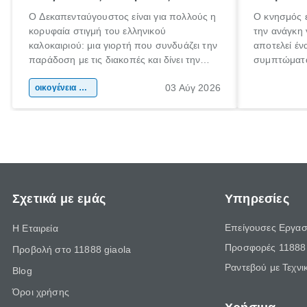
Ο Δεκαπενταύγουστος είναι για πολλούς η
Ο κνησμός ε
κορυφαία στιγμή του ελληνικού
την ανάγκη 
καλοκαιριού: μια γιορτή που συνδυάζει την
αποτελεί έν
παράδοση με τις διακοπές και δίνει την
συμπτώματα
αφορμή για ταξίδια σε κάθε γωνιά της
άνθρωποι κά
03 Αύγ 2026
χώρας. Είτε πρόκειται για λίγες μέρες
οικογένεια & παιδί
πληροφορίες
ξεγνοιασιάς είτε για μια σύντομη εξόρμηση.
καθώς μπορε
επιμένει γι
Σχετικά με εμάς
Υπηρεσίες
Επείγουσες Εργασ
Η Εταιρεία
Προσφορές 11888 
Προβολή στο 11888 giaola
Ραντεβού με Τεχνι
Blog
Όροι χρήσης