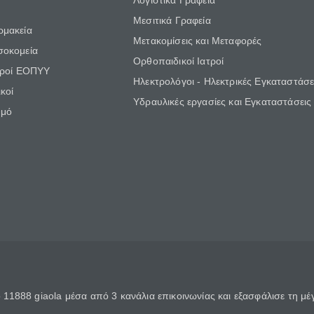
Λογιστικά Γραφεία
Μεσιτικά Γραφεία
ρμακεία
Μετακομίσεις και Μεταφορές
σοκομεία
Ορθοπαιδικοί Ιατροί
τροί ΕΟΠΥΥ
Ηλεκτρολόγοι - Ηλεκτρικές Εγκαταστάσε
κοί
Υδραυλικές εργασίες και Εγκαταστάσεις
θμό
11888 giaola μέσα από 3 κανάλια επικοινωνίας και εξασφάλισε τη μ