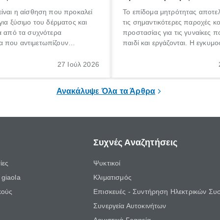
ίναι η αίσθηση που προκαλεί
Το επίδομα μητρότητας αποτελ
για ξύσιμο του δέρματος και
τις σημαντικότερες παροχές κ
α από τα συχνότερα
προστασίας για τις γυναίκες 
 που αντιμετωπίζουν
παιδί και εργάζονται. Η εγκυμο
θε ηλικίας. Πολλοί αναζητούν
γέννηση ενός παιδιού είναι μια 
 για το «κνησμός τι είναι»,
σημαντική περίοδος στη ζωή 
27 Ιούλ 2026
ί να εμφανιστεί ξαφνικά ή να
οικογένειας, η οποία συνοδεύε
α μεγάλο χρονικό διάστημα.
αυξημένες ανάγκες και υποχρε
Ανακάλυψε Όλα τα Άρθρα
Συχνές Αναζητήσεις
ίες
Ψυκτικοί
giaola
Κλιματισμός
κούς
Επισκευές - Συντήρηση Ηλεκτρικών Συ
Συνεργεία Αυτοκινήτων