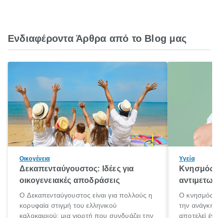
Ενδιαφέροντα Άρθρα από το Blog μας
Οικογένεια
Υγεία
Δεκαπενταύγουστος: Ιδέες για
Κνησμός: 
οικογενειακές αποδράσεις
αντιμετωπ
Ο Δεκαπενταύγουστος είναι για πολλούς η
Ο κνησμός ε
κορυφαία στιγμή του ελληνικού
την ανάγκη 
καλοκαιριού: μια γιορτή που συνδυάζει την
αποτελεί έν