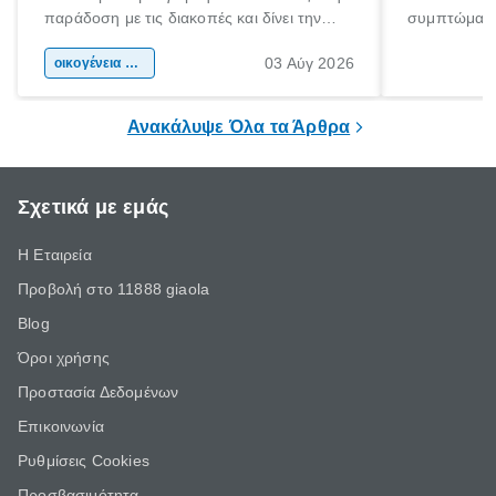
παράδοση με τις διακοπές και δίνει την
συμπτώματα
αφορμή για ταξίδια σε κάθε γωνιά της
άνθρωποι κά
03 Αύγ 2026
χώρας. Είτε πρόκειται για λίγες μέρες
οικογένεια & παιδί
πληροφορίες 
ξεγνοιασιάς είτε για μια σύντομη εξόρμηση.
καθώς μπορε
επιμένει για
Ανακάλυψε Όλα τα Άρθρα
Σχετικά με εμάς
Η Εταιρεία
Προβολή στο 11888 giaola
Blog
Όροι χρήσης
Προστασία Δεδομένων
Επικοινωνία
Ρυθμίσεις Cookies
Προσβασιμότητα