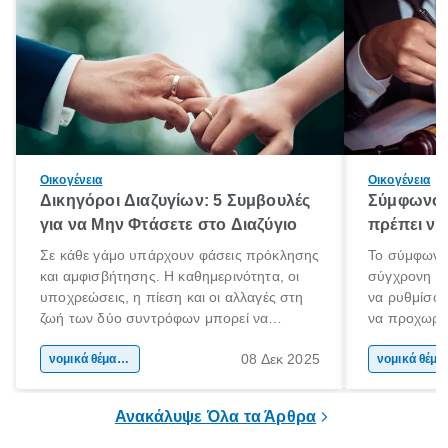
Οικογένεια
Οικογένεια
Δικηγόροι Διαζυγίων: 5 Συμβουλές
Σύμφωνο 
για να Μην Φτάσετε στο Διαζύγιο
πρέπει να 
Σε κάθε γάμο υπάρχουν φάσεις πρόκλησης
Το σύμφωνο
και αμφισβήτησης. Η καθημερινότητα, οι
σύγχρονη επ
υποχρεώσεις, η πίεση και οι αλλαγές στη
να ρυθμίσου
ζωή των δύο συντρόφων μπορεί να
να προχωρή
οδηγήσουν σε απόσταση και σύγκρουση.
να υπογράψ
08 Δεκ 2025
Όταν οι διαφωνίες πληθαίνουν και η
νομικά θέματα & συμβουλές
θέλεις απλώς
νομικά 
επικοινωνία καταρρέει, πολλοί σκέφτονται
δυνατότητες 
τη λύση του διαζυγίου.
οδηγός είναι
Ανακάλυψε Όλα τα Άρθρα