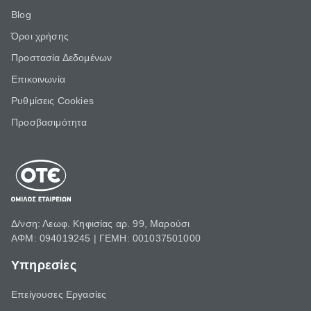
Blog
Όροι χρήσης
Προστασία Δεδομένων
Επικοινωνία
Ρυθμίσεις Cookies
Προσβασιμότητα
Δ/νση: Λεωφ. Κηφισίας αρ. 99, Μαρούσι
ΑΦΜ: 094019245 | ΓΕΜΗ: 001037501000
Υπηρεσίες
Επείγουσες Εργασίες