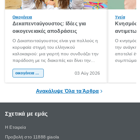
Οικογένεια
Υγεία
Δεκαπενταύγουστος: Ιδέες για
Κνησμός: 
οικογενειακές αποδράσεις
αντιμετωπ
Ο Δεκαπενταύγουστος είναι για πολλούς η
Ο κνησμός ε
κορυφαία στιγμή του ελληνικού
την ανάγκη 
καλοκαιριού: μια γιορτή που συνδυάζει την
αποτελεί έν
παράδοση με τις διακοπές και δίνει την
συμπτώματα
αφορμή για ταξίδια σε κάθε γωνιά της
άνθρωποι κά
03 Αύγ 2026
χώρας. Είτε πρόκειται για λίγες μέρες
οικογένεια & παιδί
πληροφορίες 
ξεγνοιασιάς είτε για μια σύντομη εξόρμηση.
καθώς μπορε
επιμένει για
Ανακάλυψε Όλα τα Άρθρα
Σχετικά με εμάς
Η Εταιρεία
Προβολή στο 11888 giaola