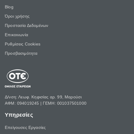
Blog
Όροι χρήσης
Προστασία Δεδομένων
Επικοινωνία
Ρυθμίσεις Cookies
Προσβασιμότητα
Δ/νση: Λεωφ. Κηφισίας αρ. 99, Μαρούσι
ΑΦΜ: 094019245 | ΓΕΜΗ: 001037501000
Υπηρεσίες
Επείγουσες Εργασίες