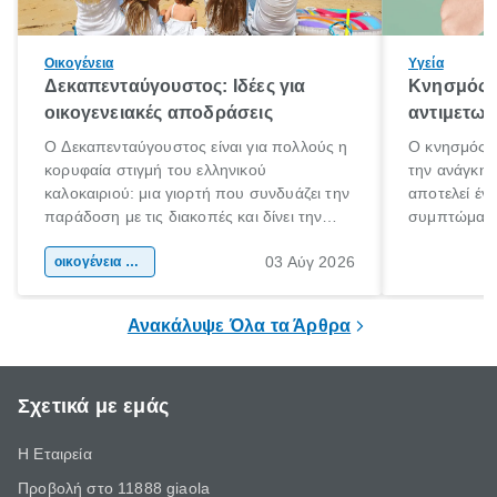
Οικογένεια
Υγεία
Δεκαπενταύγουστος: Ιδέες για
Κνησμός: 
οικογενειακές αποδράσεις
αντιμετωπ
Ο Δεκαπενταύγουστος είναι για πολλούς η
Ο κνησμός ε
κορυφαία στιγμή του ελληνικού
την ανάγκη 
καλοκαιριού: μια γιορτή που συνδυάζει την
αποτελεί έν
παράδοση με τις διακοπές και δίνει την
συμπτώματα
αφορμή για ταξίδια σε κάθε γωνιά της
άνθρωποι κά
03 Αύγ 2026
χώρας. Είτε πρόκειται για λίγες μέρες
οικογένεια & παιδί
πληροφορίες 
ξεγνοιασιάς είτε για μια σύντομη εξόρμηση.
καθώς μπορε
επιμένει για
Ανακάλυψε Όλα τα Άρθρα
Σχετικά με εμάς
Η Εταιρεία
Προβολή στο 11888 giaola