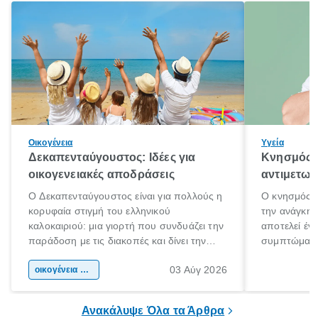
Οικογένεια
Υγεία
Δεκαπενταύγουστος: Ιδέες για
Κνησμός: 
οικογενειακές αποδράσεις
αντιμετωπ
Ο Δεκαπενταύγουστος είναι για πολλούς η
Ο κνησμός ε
κορυφαία στιγμή του ελληνικού
την ανάγκη 
καλοκαιριού: μια γιορτή που συνδυάζει την
αποτελεί έν
παράδοση με τις διακοπές και δίνει την
συμπτώματα
αφορμή για ταξίδια σε κάθε γωνιά της
άνθρωποι κά
03 Αύγ 2026
χώρας. Είτε πρόκειται για λίγες μέρες
οικογένεια & παιδί
πληροφορίες 
ξεγνοιασιάς είτε για μια σύντομη εξόρμηση.
καθώς μπορε
επιμένει για
Ανακάλυψε Όλα τα Άρθρα