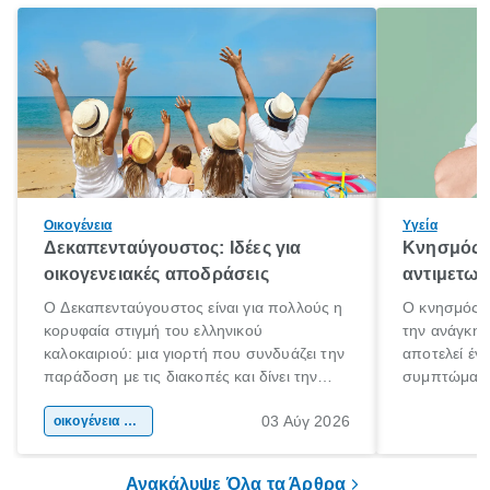
Οικογένεια
Υγεία
Δεκαπενταύγουστος: Ιδέες για
Κνησμός: 
οικογενειακές αποδράσεις
αντιμετωπ
Ο Δεκαπενταύγουστος είναι για πολλούς η
Ο κνησμός ε
κορυφαία στιγμή του ελληνικού
την ανάγκη 
καλοκαιριού: μια γιορτή που συνδυάζει την
αποτελεί έν
παράδοση με τις διακοπές και δίνει την
συμπτώματα
αφορμή για ταξίδια σε κάθε γωνιά της
άνθρωποι κά
03 Αύγ 2026
χώρας. Είτε πρόκειται για λίγες μέρες
οικογένεια & παιδί
πληροφορίες 
ξεγνοιασιάς είτε για μια σύντομη εξόρμηση.
καθώς μπορε
επιμένει για
Ανακάλυψε Όλα τα Άρθρα