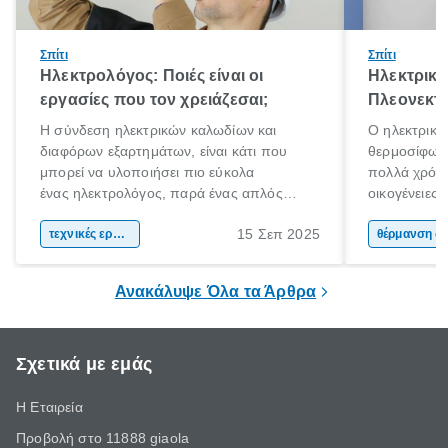
Σπίτι
Σπίτι
Ηλεκτρολόγος: Ποιές είναι οι
Ηλεκτρικό
εργασίες που τον χρειάζεσαι;
Πλεονεκτή
Η σύνδεση ηλεκτρικών καλωδίων και
Ο ηλεκτρικό
διαφόρων εξαρτημάτων, είναι κάτι που
θερμοσίφωνα
μπορεί να υλοποιήσει πιο εύκολα
πολλά χρόνι
ένας ηλεκτρολόγος, παρά ένας απλός
οικογένειες
άνθρωπος. Τα ηλεκτρικά συστήματα είναι
χαρακτηριστ
15 Σεπ 2025
περίπλοκα και επικίνδυνα. Αν έχεις στο νου
τεχνικές εργασίες
θέρμανσης ν
θέρμαν
σου να πραγματοποιήσεις ηλεκτρικές
εμφάνιση κα
εργασίες στο χώρο σου, η πρόσληψη ενός
ηλιακού ήρθ
Ανακάλυψε Όλα τα Άρθρα
ηλεκτρολόγου είναι πιθανόν απαραίτητη.
Σχετικά με εμάς
Η Εταιρεία
Προβολή στο 11888 giaola