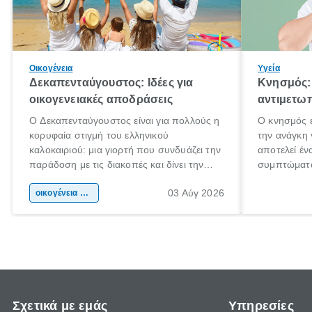
Οικογένεια
Υγεία
Δεκαπενταύγουστος: Ιδέες για
Κνησμός: 
οικογενειακές αποδράσεις
αντιμετωπ
Ο Δεκαπενταύγουστος είναι για πολλούς η
Ο κνησμός ε
κορυφαία στιγμή του ελληνικού
την ανάγκη 
καλοκαιριού: μια γιορτή που συνδυάζει την
αποτελεί έν
παράδοση με τις διακοπές και δίνει την
συμπτώματα
αφορμή για ταξίδια σε κάθε γωνιά της
άνθρωποι κά
03 Αύγ 2026
χώρας. Είτε πρόκειται για λίγες μέρες
οικογένεια & παιδί
πληροφορίες
ξεγνοιασιάς είτε για μια σύντομη εξόρμηση.
καθώς μπορε
επιμένει γι
Σχετικά με εμάς
Υπηρεσίες