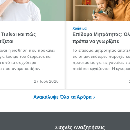
Χρήσιμα
Τι είναι και πώς
Επίδομα Μητρότητας: Ό
ίζεται
πρέπει να γνωρίζετε
ίναι η αίσθηση που προκαλεί
Το επίδομα μητρότητας αποτελ
για ξύσιμο του δέρματος και
τις σημαντικότερες παροχές κ
α από τα συχνότερα
προστασίας για τις γυναίκες 
 που αντιμετωπίζουν
παιδί και εργάζονται. Η εγκυμο
θε ηλικίας. Πολλοί αναζητούν
γέννηση ενός παιδιού είναι μια 
 για το «κνησμός τι είναι»,
σημαντική περίοδος στη ζωή 
27 Ιούλ 2026
ί να εμφανιστεί ξαφνικά ή να
οικογένειας, η οποία συνοδεύε
α μεγάλο χρονικό διάστημα.
αυξημένες ανάγκες και υποχρε
Ανακάλυψε Όλα τα Άρθρα
Συχνές Αναζητήσεις