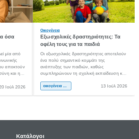
Οικογένεια
λα όσα
Εξωσχολικές δραστηριότητες: Τα
οφέλη τους για τα παιδιά
εί μία από
Οι εξωσχολικές δραστηριότητες αποτελούν
οινωνικής
ένα πολύ σημαντικό κομμάτι της
που αποκτούν
ανάπτυξης των παιδιών, καθώς
σύνη και η
συμπληρώνουν τη σχολική εκπαίδευση και
ιδιαίτερα
συμβάλλουν ουσιαστικά στη διαμόρφωση
13 Ιούλ 2026
κάθε
της προσωπικότητας, της κοινωνικότητας
οικογένεια & παιδί
20 Ιούλ 2026
ται από
και των δεξιοτήτων τους. Δεν είναι απλώς
ώσεις.
ένας τρόπος για να περνάει το παιδί τον
ελεύθερο χρόνο του.
Κατάλογοι