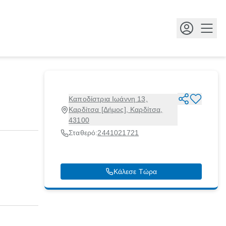
Κουμ
Καποδίστρια Ιωάννη 13,
Καρδίτσα [Δήμος], Καρδίτσα,
43100
Σταθερό:
2441021721
Κάλεσε Τώρα