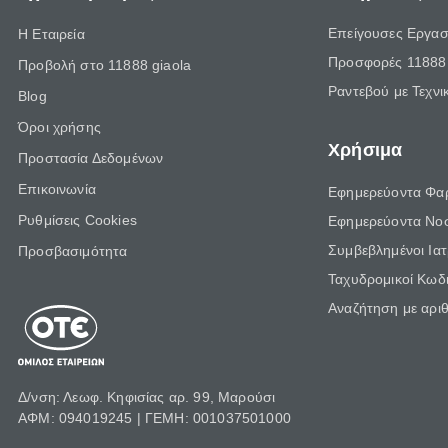
Επείγουσες Εργασ
Η Εταιρεία
Προσφορές 11888 
Προβολή στο 11888 giaola
Ραντεβού με Τεχνι
Blog
Όροι χρήσης
Χρήσιμα
Προστασία Δεδομένων
Επικοινωνία
Εφημερεύοντα Φα
Ρυθμίσεις Cookies
Εφημερεύοντα Νο
Συμβεβλημένοι Ια
Προσβασιμότητα
Ταχυδρομικοί Κωδι
Αναζήτηση με αρι
Δ/νση: Λεωφ. Κηφισίας αρ. 99, Μαρούσι
ΑΦΜ: 094019245 | ΓΕΜΗ: 001037501000