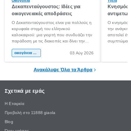
Οικογένεια
Υγεία
Δεκαπενταύγουστος: Ιδέες για
Κνησμός: 
οικογενειακές αποδράσεις
αντιμετωπ
Ο Δεκαπενταύγουστος είναι για πολλούς η
Ο κνησμός ε
κορυφαία στιγμή του ελληνικού
την ανάγκη 
καλοκαιριού: μια γιορτή που συνδυάζει την
αποτελεί έν
παράδοση με τις διακοπές και δίνει την
συμπτώματα
αφορμή για ταξίδια σε κάθε γωνιά της
άνθρωποι κά
03 Αύγ 2026
χώρας. Είτε πρόκειται για λίγες μέρες
οικογένεια & παιδί
πληροφορίες 
ξεγνοιασιάς είτε για μια σύντομη εξόρμηση.
καθώς μπορε
επιμένει για
Ανακάλυψε Όλα τα Άρθρα
Σχετικά με εμάς
Η Εταιρεία
Προβολή στο 11888 giaola
Blog
Όροι χρήσης