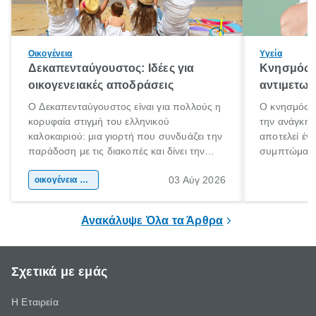
Οικογένεια
Υγεία
Δεκαπενταύγουστος: Ιδέες για
Κνησμός: 
οικογενειακές αποδράσεις
αντιμετωπ
Ο Δεκαπενταύγουστος είναι για πολλούς η
Ο κνησμός ε
κορυφαία στιγμή του ελληνικού
την ανάγκη 
καλοκαιριού: μια γιορτή που συνδυάζει την
αποτελεί έν
παράδοση με τις διακοπές και δίνει την
συμπτώματα
αφορμή για ταξίδια σε κάθε γωνιά της
άνθρωποι κά
03 Αύγ 2026
χώρας. Είτε πρόκειται για λίγες μέρες
οικογένεια & παιδί
πληροφορίες 
ξεγνοιασιάς είτε για μια σύντομη εξόρμηση.
καθώς μπορε
επιμένει για
Ανακάλυψε Όλα τα Άρθρα
Σχετικά με εμάς
Η Εταιρεία