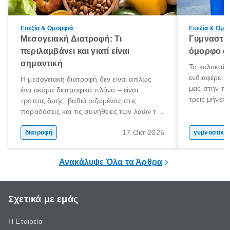
Ευεξία & Ομορφιά
Ευεξία & Ομο
Μεσογειακή Διατροφή: Τι
Γυμναστικ
περιλαμβάνει και γιατί είναι
όμορφο σώ
σημαντική
Το καλοκαίρ
ενδιαφέρει 
Η μεσογειακή διατροφή δεν είναι απλώς
μας στην πα
ένα ακόμα διατροφικό πλάνο – είναι
τρεις μήνες 
τρόπος ζωής, βαθιά ριζωμένος στις
Αύγουστο γι
παραδόσεις και τις συνήθειες των λαών της
στόχο; Μην 
Μεσογείου. Βασισμένη σε φρέσκα, φυσικά
σου! Δεν είν
17 Οκτ 2025
και ανεπεξέργαστα υλικά, αυτή η διατροφή
διατροφή
γυμναστική
καλοκαίρι σ
έχει αναγνωριστεί παγκοσμίως ως μια από
στο γυμναστ
τις πιο υγιεινές επιλογές διατροφής.
Ανακάλυψε Όλα τα Άρθρα
βέβαια να σ
Σχετικά με εμάς
Η Εταιρεία