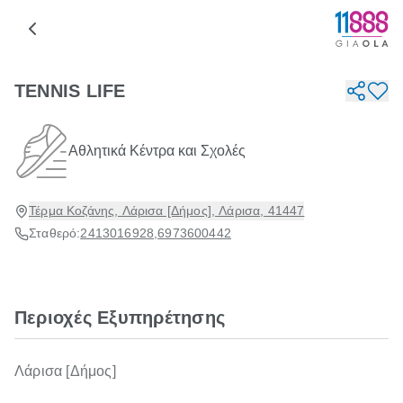
TENNIS LIFE
Αθλητικά Κέντρα και Σχολές
Τέρμα Κοζάνης, Λάρισα [Δήμος], Λάρισα, 41447
Σταθερό:
2413016928
,
6973600442
Περιοχές Εξυπηρέτησης
Λάρισα [Δήμος]