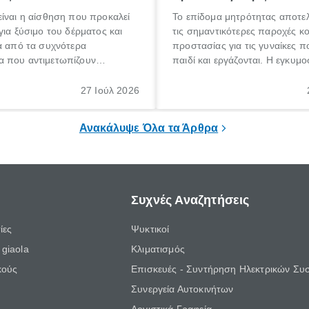
ίναι η αίσθηση που προκαλεί
Το επίδομα μητρότητας αποτελ
για ξύσιμο του δέρματος και
τις σημαντικότερες παροχές κ
α από τα συχνότερα
προστασίας για τις γυναίκες 
 που αντιμετωπίζουν
παιδί και εργάζονται. Η εγκυμο
θε ηλικίας. Πολλοί αναζητούν
γέννηση ενός παιδιού είναι μια 
 για το «κνησμός τι είναι»,
σημαντική περίοδος στη ζωή 
27 Ιούλ 2026
ί να εμφανιστεί ξαφνικά ή να
οικογένειας, η οποία συνοδεύε
α μεγάλο χρονικό διάστημα.
αυξημένες ανάγκες και υποχρε
Ανακάλυψε Όλα τα Άρθρα
Συχνές Αναζητήσεις
ίες
Ψυκτικοί
giaola
Κλιματισμός
κούς
Επισκευές - Συντήρηση Ηλεκτρικών Συ
Συνεργεία Αυτοκινήτων