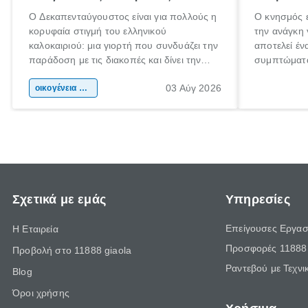
Ο Δεκαπενταύγουστος είναι για πολλούς η
Ο κνησμός ε
κορυφαία στιγμή του ελληνικού
την ανάγκη 
καλοκαιριού: μια γιορτή που συνδυάζει την
αποτελεί έν
παράδοση με τις διακοπές και δίνει την
συμπτώματα
αφορμή για ταξίδια σε κάθε γωνιά της
άνθρωποι κά
03 Αύγ 2026
χώρας. Είτε πρόκειται για λίγες μέρες
οικογένεια & παιδί
πληροφορίες
ξεγνοιασιάς είτε για μια σύντομη εξόρμηση.
καθώς μπορε
επιμένει γι
Σχετικά με εμάς
Υπηρεσίες
Επείγουσες Εργασ
Η Εταιρεία
Προσφορές 11888 
Προβολή στο 11888 giaola
Ραντεβού με Τεχνι
Blog
Όροι χρήσης