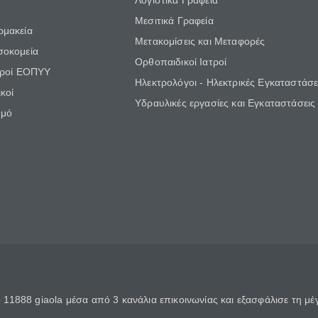
Λογιστικά Γραφεία
Μεσιτικά Γραφεία
ρμακεία
Μετακομίσεις και Μεταφορές
σοκομεία
Ορθοπαιδικοί Ιατροί
τροί ΕΟΠΥΥ
Ηλεκτρολόγοι - Ηλεκτρικές Εγκαταστάσε
κοί
Υδραυλικές εργασίες και Εγκαταστάσεις
θμό
11888 giaola μέσα από 3 κανάλια επικοινωνίας και εξασφάλισε τη μ