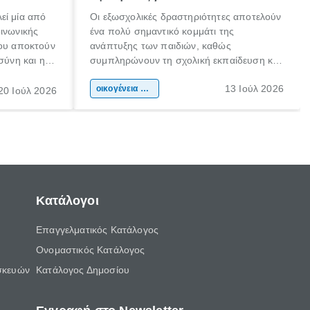
εί μία από
Οι εξωσχολικές δραστηριότητες αποτελούν
οινωνικής
ένα πολύ σημαντικό κομμάτι της
που αποκτούν
ανάπτυξης των παιδιών, καθώς
σύνη και η
συμπληρώνουν τη σχολική εκπαίδευση και
ιδιαίτερα
συμβάλλουν ουσιαστικά στη διαμόρφωση
13 Ιούλ 2026
κάθε
της προσωπικότητας, της κοινωνικότητας
οικογένεια & παιδί
20 Ιούλ 2026
ται από
και των δεξιοτήτων τους. Δεν είναι απλώς
ώσεις.
ένας τρόπος για να περνάει το παιδί τον
ελεύθερο χρόνο του.
Κατάλογοι
Επαγγελματικός Κατάλογος
Ονομαστικός Κατάλογος
σκευών
Κατάλογος Δημοσίου