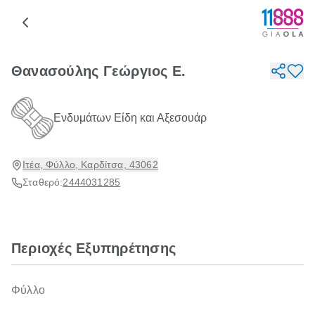
Θανασούλης Γεώργιος Ε.
Ενδυμάτων Είδη και Αξεσουάρ
Ιτέα, Φύλλο, Καρδίτσα, 43062
Σταθερό:
2444031285
Περιοχές Εξυπηρέτησης
Φύλλο