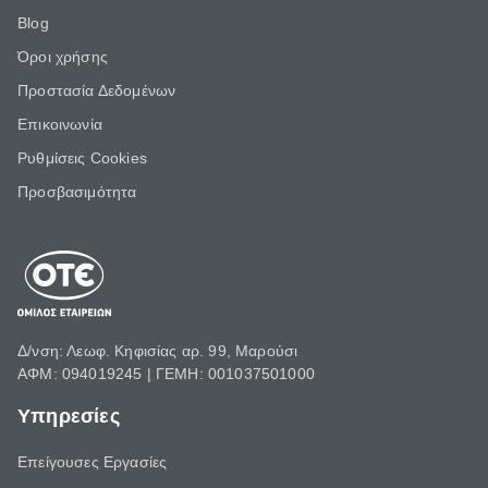
Blog
Όροι χρήσης
Προστασία Δεδομένων
Επικοινωνία
Ρυθμίσεις Cookies
Προσβασιμότητα
Δ/νση: Λεωφ. Κηφισίας αρ. 99, Μαρούσι
ΑΦΜ: 094019245 | ΓΕΜΗ: 001037501000
Υπηρεσίες
Επείγουσες Εργασίες