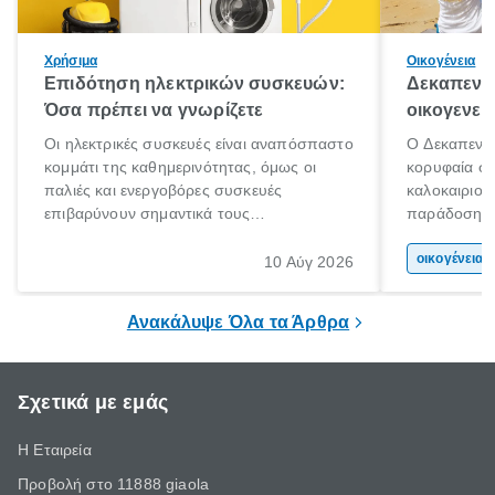
Χρήσιμα
Οικογένεια
Επιδότηση ηλεκτρικών συσκευών:
Δεκαπεντα
Όσα πρέπει να γνωρίζετε
οικογενει
Οι ηλεκτρικές συσκευές είναι αναπόσπαστο
Ο Δεκαπεντα
κομμάτι της καθημερινότητας, όμως οι
κορυφαία στ
παλιές και ενεργοβόρες συσκευές
καλοκαιριού
επιβαρύνουν σημαντικά τους
παράδοση με 
λογαριασμούς ρεύματος και το περιβάλλον.
αφορμή για 
Εδώ ακριβώς έρχεται να βοηθήσει η
χώρας. Είτε 
οικογένεια 
10 Αύγ 2026
επιδότηση ηλεκτρικών συσκευών, δηλαδή
ξεγνοιασιάς 
προγράμματα οικονομικής ενίσχυσης που
Ανακάλυψε Όλα τα Άρθρα
καλύπτουν μέρος του κόστους
αντικατάστασης.
Σχετικά με εμάς
Η Εταιρεία
Προβολή στο 11888 giaola