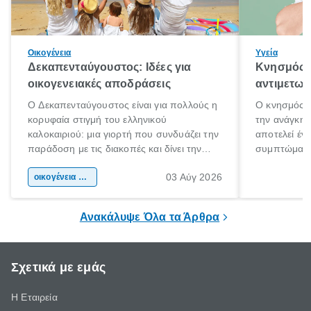
Οικογένεια
Υγεία
Δεκαπενταύγουστος: Ιδέες για
Κνησμός: 
οικογενειακές αποδράσεις
αντιμετωπ
Ο Δεκαπενταύγουστος είναι για πολλούς η
Ο κνησμός ε
κορυφαία στιγμή του ελληνικού
την ανάγκη 
καλοκαιριού: μια γιορτή που συνδυάζει την
αποτελεί έν
παράδοση με τις διακοπές και δίνει την
συμπτώματα
αφορμή για ταξίδια σε κάθε γωνιά της
άνθρωποι κά
03 Αύγ 2026
χώρας. Είτε πρόκειται για λίγες μέρες
οικογένεια & παιδί
πληροφορίες 
ξεγνοιασιάς είτε για μια σύντομη εξόρμηση.
καθώς μπορε
επιμένει για
Ανακάλυψε Όλα τα Άρθρα
Σχετικά με εμάς
Η Εταιρεία