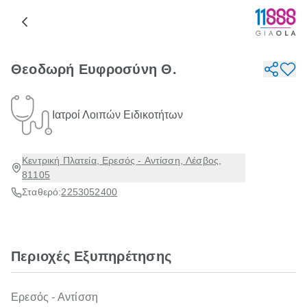
Θεοδωρή Ευφροσύνη Θ.
Ιατροί Λοιπών Ειδικοτήτων
Κεντρική Πλατεία, Ερεσός - Αντίσση, Λέσβος,
81105
Σταθερό:
2253052400
Περιοχές Εξυπηρέτησης
Ερεσός - Αντίσση