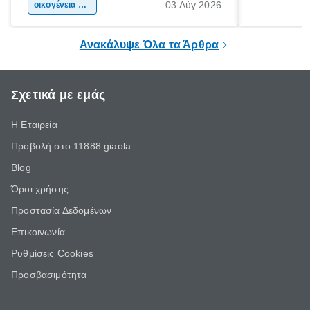
03 Αύγ 2026
χώρας. Είτε πρόκειται για λίγες μέρες
οικογένεια & παιδί
πληροφορίες 
ξεγνοιασιάς είτε για μια σύντομη εξόρμηση.
καθώς μπορε
επιμένει για
Ανακάλυψε Όλα τα Άρθρα
Σχετικά με εμάς
Η Εταιρεία
Προβολή στο 11888 giaola
Blog
Όροι χρήσης
Προστασία Δεδομένων
Επικοινωνία
Ρυθμίσεις Cookies
Προσβασιμότητα