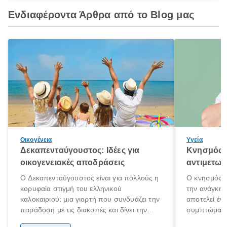
Ενδιαφέροντα Άρθρα από το Blog μας
Οικογένεια
Υγεία
Δεκαπενταύγουστος: Ιδέες για
Κνησμός: 
οικογενειακές αποδράσεις
αντιμετωπ
Ο Δεκαπενταύγουστος είναι για πολλούς η
Ο κνησμός ε
κορυφαία στιγμή του ελληνικού
την ανάγκη 
καλοκαιριού: μια γιορτή που συνδυάζει την
αποτελεί έν
παράδοση με τις διακοπές και δίνει την
συμπτώματα
αφορμή για ταξίδια σε κάθε γωνιά της
άνθρωποι κά