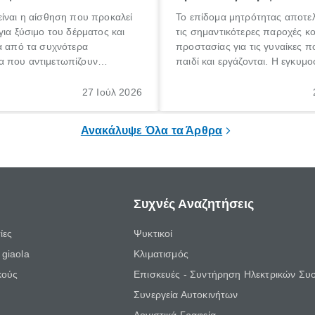
ίναι η αίσθηση που προκαλεί
Το επίδομα μητρότητας αποτελ
για ξύσιμο του δέρματος και
τις σημαντικότερες παροχές κ
α από τα συχνότερα
προστασίας για τις γυναίκες 
 που αντιμετωπίζουν
παιδί και εργάζονται. Η εγκυμο
θε ηλικίας. Πολλοί αναζητούν
γέννηση ενός παιδιού είναι μια 
 για το «κνησμός τι είναι»,
σημαντική περίοδος στη ζωή 
27 Ιούλ 2026
ί να εμφανιστεί ξαφνικά ή να
οικογένειας, η οποία συνοδεύε
α μεγάλο χρονικό διάστημα.
αυξημένες ανάγκες και υποχρε
Ανακάλυψε Όλα τα Άρθρα
Συχνές Αναζητήσεις
ίες
Ψυκτικοί
giaola
Κλιματισμός
κούς
Επισκευές - Συντήρηση Ηλεκτρικών Συ
Συνεργεία Αυτοκινήτων