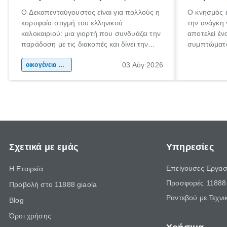
Ο Δεκαπενταύγουστος είναι για πολλούς η
Ο κνησμός ε
κορυφαία στιγμή του ελληνικού
την ανάγκη 
καλοκαιριού: μια γιορτή που συνδυάζει την
αποτελεί έν
παράδοση με τις διακοπές και δίνει την
συμπτώματα
αφορμή για ταξίδια σε κάθε γωνιά της
άνθρωποι κά
03 Αύγ 2026
χώρας. Είτε πρόκειται για λίγες μέρες
οικογένεια & παιδί
πληροφορίες
ξεγνοιασιάς είτε για μια σύντομη εξόρμηση.
καθώς μπορε
επιμένει γι
Σχετικά με εμάς
Υπηρεσίες
Επείγουσες Εργασ
Η Εταιρεία
Προσφορές 11888 
Προβολή στο 11888 giaola
Ραντεβού με Τεχνι
Blog
Όροι χρήσης