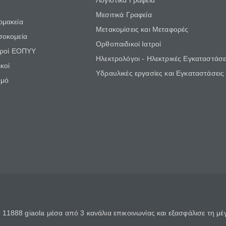
Λογιστικά Γραφεία
Μεσιτικά Γραφεία
ρμακεία
Μετακομίσεις και Μεταφορές
σοκομεία
Ορθοπαιδικοί Ιατροί
τροί ΕΟΠΥΥ
Ηλεκτρολόγοι - Ηλεκτρικές Εγκαταστάσε
κοί
Υδραυλικές εργασίες και Εγκαταστάσεις
θμό
11888 giaola μέσα από 3 κανάλια επικοινωνίας και εξασφάλισε τη μ