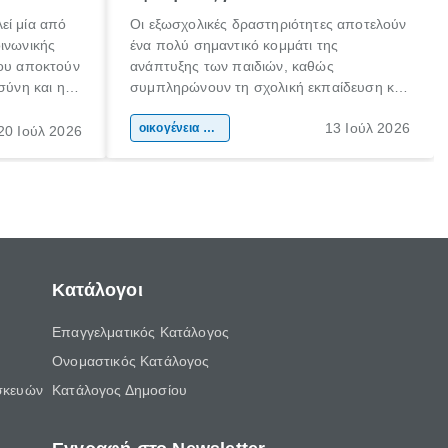
εί μία από
Οι εξωσχολικές δραστηριότητες αποτελούν
οινωνικής
ένα πολύ σημαντικό κομμάτι της
που αποκτούν
ανάπτυξης των παιδιών, καθώς
σύνη και η
συμπληρώνουν τη σχολική εκπαίδευση και
ιδιαίτερα
συμβάλλουν ουσιαστικά στη διαμόρφωση
13 Ιούλ 2026
κάθε
της προσωπικότητας, της κοινωνικότητας
οικογένεια & παιδί
20 Ιούλ 2026
ται από
και των δεξιοτήτων τους. Δεν είναι απλώς
ώσεις.
ένας τρόπος για να περνάει το παιδί τον
ελεύθερο χρόνο του.
Κατάλογοι
Επαγγελματικός Κατάλογος
Ονομαστικός Κατάλογος
σκευών
Κατάλογος Δημοσίου