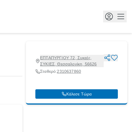
Κουμ
ΕΠΤΑΠΥΡΓΙΟΥ 72, Συκεές,
ΣΥΚΙΕΣ, Θεσσαλονίκη, 56626
Σταθερό:
2310637860
Κάλεσε Τώρα