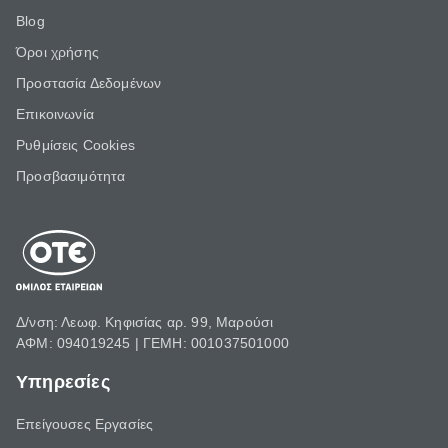
Blog
Όροι χρήσης
Προστασία Δεδομένων
Επικοινωνία
Ρυθμίσεις Cookies
Προσβασιμότητα
Δ/νση: Λεωφ. Κηφισίας αρ. 99, Μαρούσι
ΑΦΜ: 094019245 | ΓΕΜΗ: 001037501000
Υπηρεσίες
Επείγουσες Εργασίες