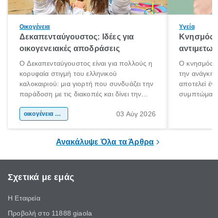
Οικογένεια
Υγεία
Δεκαπενταύγουστος: Ιδέες για
Κνησμός: 
οικογενειακές αποδράσεις
αντιμετωπ
Ο Δεκαπενταύγουστος είναι για πολλούς η
Ο κνησμός ε
κορυφαία στιγμή του ελληνικού
την ανάγκη 
καλοκαιριού: μια γιορτή που συνδυάζει την
αποτελεί έν
παράδοση με τις διακοπές και δίνει την
συμπτώματα
αφορμή για ταξίδια σε κάθε γωνιά της
άνθρωποι κά
03 Αύγ 2026
χώρας. Είτε πρόκειται για λίγες μέρες
οικογένεια & παιδί
πληροφορίες 
ξεγνοιασιάς είτε για μια σύντομη εξόρμηση.
καθώς μπορε
επιμένει για
Ανακάλυψε Όλα τα Άρθρα
Σχετικά με εμάς
Η Εταιρεία
Προβολή στο 11888 giaola