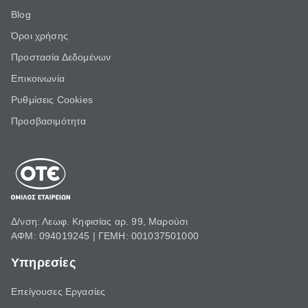
Blog
Όροι χρήσης
Προστασία Δεδομένων
Επικοινωνία
Ρυθμίσεις Cookies
Προσβασιμότητα
Δ/νση: Λεωφ. Κηφισίας αρ. 99, Μαρούσι
ΑΦΜ: 094019245 | ΓΕΜΗ: 001037501000
Υπηρεσίες
Επείγουσες Εργασίες