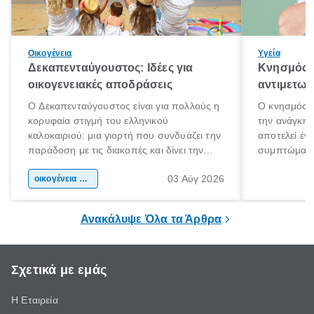
Οικογένεια
Υγεία
Δεκαπενταύγουστος: Ιδέες για
Κνησμός: 
οικογενειακές αποδράσεις
αντιμετωπ
Ο Δεκαπενταύγουστος είναι για πολλούς η
Ο κνησμός ε
κορυφαία στιγμή του ελληνικού
την ανάγκη 
καλοκαιριού: μια γιορτή που συνδυάζει την
αποτελεί έν
παράδοση με τις διακοπές και δίνει την
συμπτώματα
αφορμή για ταξίδια σε κάθε γωνιά της
άνθρωποι κά
03 Αύγ 2026
χώρας. Είτε πρόκειται για λίγες μέρες
οικογένεια & παιδί
πληροφορίες 
ξεγνοιασιάς είτε για μια σύντομη εξόρμηση.
καθώς μπορε
επιμένει για
Ανακάλυψε Όλα τα Άρθρα
Σχετικά με εμάς
Η Εταιρεία