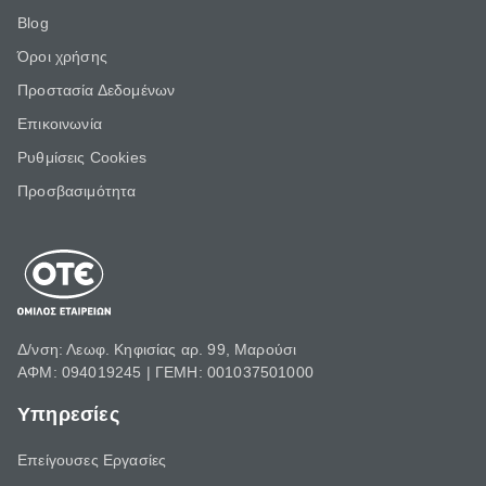
Blog
Όροι χρήσης
Προστασία Δεδομένων
Επικοινωνία
Ρυθμίσεις Cookies
Προσβασιμότητα
Δ/νση: Λεωφ. Κηφισίας αρ. 99, Μαρούσι
ΑΦΜ: 094019245 | ΓΕΜΗ: 001037501000
Υπηρεσίες
Επείγουσες Εργασίες