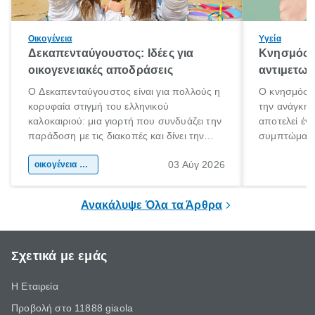
Οικογένεια
Υγεία
Δεκαπενταύγουστος: Ιδέες για
Κνησμός: 
οικογενειακές αποδράσεις
αντιμετωπ
Ο Δεκαπενταύγουστος είναι για πολλούς η
Ο κνησμός ε
κορυφαία στιγμή του ελληνικού
την ανάγκη 
καλοκαιριού: μια γιορτή που συνδυάζει την
αποτελεί έν
παράδοση με τις διακοπές και δίνει την
συμπτώματα
αφορμή για ταξίδια σε κάθε γωνιά της
άνθρωποι κά
03 Αύγ 2026
χώρας. Είτε πρόκειται για λίγες μέρες
οικογένεια & παιδί
πληροφορίες 
ξεγνοιασιάς είτε για μια σύντομη εξόρμηση.
καθώς μπορε
επιμένει για
Ανακάλυψε Όλα τα Άρθρα
Σχετικά με εμάς
Η Εταιρεία
Προβολή στο 11888 giaola