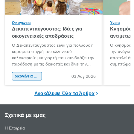
Οικογένεια
Υγεία
Δεκαπενταύγουστος: Ιδέες για
Κνησμός: 
οικογενειακές αποδράσεις
αντιμετωπ
Ο Δεκαπενταύγουστος είναι για πολλούς η
Ο κνησμός ε
κορυφαία στιγμή του ελληνικού
την ανάγκη 
καλοκαιριού: μια γιορτή που συνδυάζει την
αποτελεί έν
παράδοση με τις διακοπές και δίνει την
συμπτώματα
αφορμή για ταξίδια σε κάθε γωνιά της
άνθρωποι κά
03 Αύγ 2026
χώρας. Είτε πρόκειται για λίγες μέρες
οικογένεια & παιδί
πληροφορίες 
ξεγνοιασιάς είτε για μια σύντομη εξόρμηση.
καθώς μπορε
επιμένει για
Ανακάλυψε Όλα τα Άρθρα
Σχετικά με εμάς
Η Εταιρεία