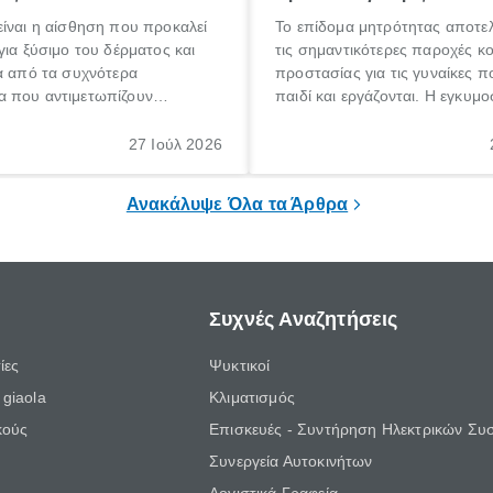
ίναι η αίσθηση που προκαλεί
Το επίδομα μητρότητας αποτελ
για ξύσιμο του δέρματος και
τις σημαντικότερες παροχές κ
α από τα συχνότερα
προστασίας για τις γυναίκες 
 που αντιμετωπίζουν
παιδί και εργάζονται. Η εγκυμο
θε ηλικίας. Πολλοί αναζητούν
γέννηση ενός παιδιού είναι μια 
 για το «κνησμός τι είναι»,
σημαντική περίοδος στη ζωή 
27 Ιούλ 2026
ί να εμφανιστεί ξαφνικά ή να
οικογένειας, η οποία συνοδεύε
α μεγάλο χρονικό διάστημα.
αυξημένες ανάγκες και υποχρε
Ανακάλυψε Όλα τα Άρθρα
Συχνές Αναζητήσεις
ίες
Ψυκτικοί
giaola
Κλιματισμός
κούς
Επισκευές - Συντήρηση Ηλεκτρικών Συ
Συνεργεία Αυτοκινήτων