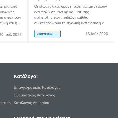
εί μία από
Οι εξωσχολικές δραστηριότητες αποτελούν
οινωνικής
ένα πολύ σημαντικό κομμάτι της
που αποκτούν
ανάπτυξης των παιδιών, καθώς
σύνη και η
συμπληρώνουν τη σχολική εκπαίδευση και
ιδιαίτερα
συμβάλλουν ουσιαστικά στη διαμόρφωση
13 Ιούλ 2026
κάθε
της προσωπικότητας, της κοινωνικότητας
οικογένεια & παιδί
20 Ιούλ 2026
ται από
και των δεξιοτήτων τους. Δεν είναι απλώς
ώσεις.
ένας τρόπος για να περνάει το παιδί τον
ελεύθερο χρόνο του.
Κατάλογοι
Επαγγελματικός Κατάλογος
Ονομαστικός Κατάλογος
σκευών
Κατάλογος Δημοσίου