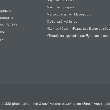
Λογιστικά Γραφεία
Μεσιτικά Γραφεία
ρμακεία
Μετακομίσεις και Μεταφορές
σοκομεία
Ορθοπαιδικοί Ιατροί
τροί ΕΟΠΥΥ
Ηλεκτρολόγοι - Ηλεκτρικές Εγκαταστάσε
κοί
Υδραυλικές εργασίες και Εγκαταστάσεις
θμό
11888 giaola μέσα από 3 κανάλια επικοινωνίας και εξασφάλισε τη μ