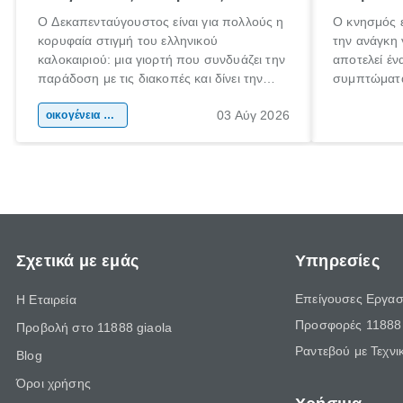
Ο Δεκαπενταύγουστος είναι για πολλούς η
Ο κνησμός ε
κορυφαία στιγμή του ελληνικού
την ανάγκη 
καλοκαιριού: μια γιορτή που συνδυάζει την
αποτελεί έν
παράδοση με τις διακοπές και δίνει την
συμπτώματα
αφορμή για ταξίδια σε κάθε γωνιά της
άνθρωποι κά
03 Αύγ 2026
χώρας. Είτε πρόκειται για λίγες μέρες
οικογένεια & παιδί
πληροφορίες
ξεγνοιασιάς είτε για μια σύντομη εξόρμηση.
καθώς μπορε
επιμένει γι
Σχετικά με εμάς
Υπηρεσίες
Επείγουσες Εργασ
Η Εταιρεία
Προσφορές 11888 
Προβολή στο 11888 giaola
Ραντεβού με Τεχνι
Blog
Όροι χρήσης