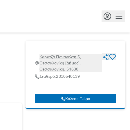
Κουμ
Καρατζά Παναγιώτη 5,
Θεσσαλονίκη [Δήμος],
Θεσσαλονίκη, 54630
Σταθερό:
2310540139
Κάλεσε Τώρα