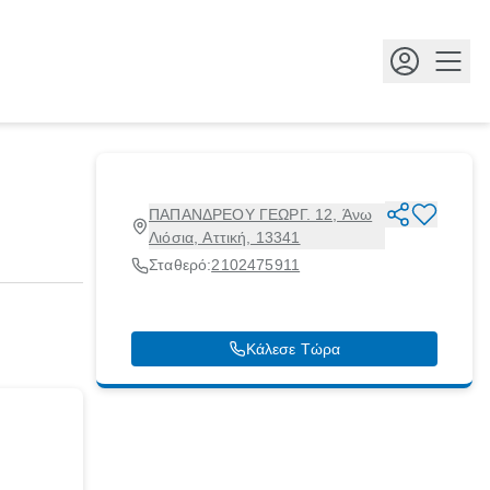
Κουμ
ΠΑΠΑΝΔΡΕΟΥ ΓΕΩΡΓ. 12, Άνω
Λιόσια, Αττική, 13341
Σταθερό:
2102475911
Κάλεσε Τώρα