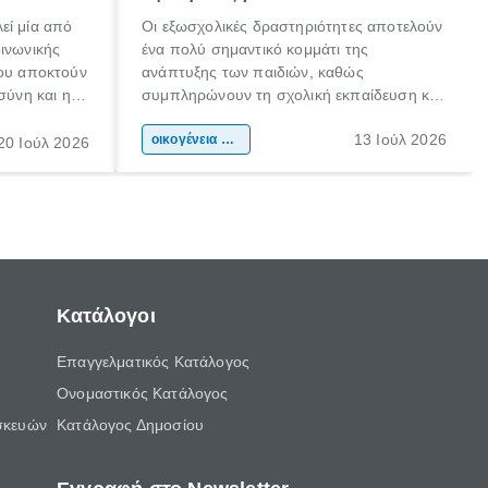
εί μία από
Οι εξωσχολικές δραστηριότητες αποτελούν
οινωνικής
ένα πολύ σημαντικό κομμάτι της
που αποκτούν
ανάπτυξης των παιδιών, καθώς
σύνη και η
συμπληρώνουν τη σχολική εκπαίδευση και
ιδιαίτερα
συμβάλλουν ουσιαστικά στη διαμόρφωση
13 Ιούλ 2026
κάθε
της προσωπικότητας, της κοινωνικότητας
οικογένεια & παιδί
20 Ιούλ 2026
ται από
και των δεξιοτήτων τους. Δεν είναι απλώς
ώσεις.
ένας τρόπος για να περνάει το παιδί τον
ελεύθερο χρόνο του.
Κατάλογοι
Επαγγελματικός Κατάλογος
Ονομαστικός Κατάλογος
σκευών
Κατάλογος Δημοσίου