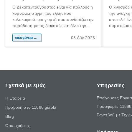
Ο Δεκαπενταύγουστος είναι για πολλούς η
Ο κνησμός ε
κορυφαία στιγμή του ελληνικού
την ανάγκη 
καλοκαιριού: μια γιορτή που συνδυάζει την
αποτελεί έν
παράδοση με τις διακοπές και δίνει την
συμπτώματα
αφορμή για ταξίδια σε κάθε γωνιά της
άνθρωποι κά
03 Αύγ 2026
χώρας. Είτε πρόκειται για λίγες μέρες
οικογένεια & παιδί
πληροφορίες
ξεγνοιασιάς είτε για μια σύντομη εξόρμηση.
καθώς μπορε
επιμένει γι
Σχετικά με εμάς
Υπηρεσίες
Επείγουσες Εργασ
Η Εταιρεία
Προσφορές 11888 
Προβολή στο 11888 giaola
Ραντεβού με Τεχνι
Blog
Όροι χρήσης