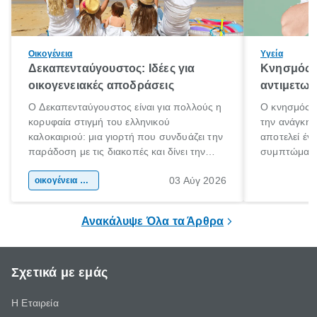
Οικογένεια
Υγεία
Δεκαπενταύγουστος: Ιδέες για
Κνησμός: 
οικογενειακές αποδράσεις
αντιμετωπ
Ο Δεκαπενταύγουστος είναι για πολλούς η
Ο κνησμός ε
κορυφαία στιγμή του ελληνικού
την ανάγκη 
καλοκαιριού: μια γιορτή που συνδυάζει την
αποτελεί έν
παράδοση με τις διακοπές και δίνει την
συμπτώματα
αφορμή για ταξίδια σε κάθε γωνιά της
άνθρωποι κά
03 Αύγ 2026
χώρας. Είτε πρόκειται για λίγες μέρες
οικογένεια & παιδί
πληροφορίες 
ξεγνοιασιάς είτε για μια σύντομη εξόρμηση.
καθώς μπορε
επιμένει για
Ανακάλυψε Όλα τα Άρθρα
Σχετικά με εμάς
Η Εταιρεία