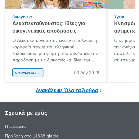
Οικογένεια
Υγεία
Δεκαπενταύγουστος: Ιδέες για
Κνησμός: 
οικογενειακές αποδράσεις
αντιμετωπ
Ο Δεκαπενταύγουστος είναι για πολλούς η
Ο κνησμός ε
κορυφαία στιγμή του ελληνικού
την ανάγκη 
καλοκαιριού: μια γιορτή που συνδυάζει την
αποτελεί έν
παράδοση με τις διακοπές και δίνει την
συμπτώματα
αφορμή για ταξίδια σε κάθε γωνιά της
άνθρωποι κά
03 Αύγ 2026
χώρας. Είτε πρόκειται για λίγες μέρες
οικογένεια & παιδί
πληροφορίες 
ξεγνοιασιάς είτε για μια σύντομη εξόρμηση.
καθώς μπορε
επιμένει για
Ανακάλυψε Όλα τα Άρθρα
Σχετικά με εμάς
Η Εταιρεία
Προβολή στο 11888 giaola