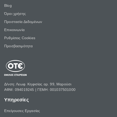
Blog
Όροι χρήσης
Προστασία Δεδομένων
Επικοινωνία
Ρυθμίσεις Cookies
Προσβασιμότητα
Δ/νση: Λεωφ. Κηφισίας αρ. 99, Μαρούσι
ΑΦΜ: 094019245 | ΓΕΜΗ: 001037501000
Υπηρεσίες
Επείγουσες Εργασίες