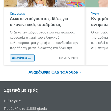
Οικογένεια
Υγεία
Δεκαπενταύγουστος: Ιδέες για
Κνησμός: 
οικογενειακές αποδράσεις
αντιμετωπ
Ο Δεκαπενταύγουστος είναι για πολλούς η
Ο κνησμός ε
κορυφαία στιγμή του ελληνικού
την ανάγκη 
καλοκαιριού: μια γιορτή που συνδυάζει την
αποτελεί έν
παράδοση με τις διακοπές και δίνει την
συμπτώματα
αφορμή για ταξίδια σε κάθε γωνιά της
άνθρωποι κά
03 Αύγ 2026
χώρας. Είτε πρόκειται για λίγες μέρες
οικογένεια & παιδί
πληροφορίες 
ξεγνοιασιάς είτε για μια σύντομη εξόρμηση.
καθώς μπορε
επιμένει για
Ανακάλυψε Όλα τα Άρθρα
Σχετικά με εμάς
Η Εταιρεία
Προβολή στο 11888 giaola