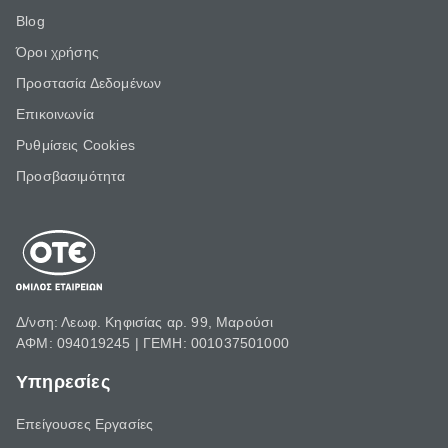
Blog
Όροι χρήσης
Προστασία Δεδομένων
Επικοινωνία
Ρυθμίσεις Cookies
Προσβασιμότητα
Δ/νση: Λεωφ. Κηφισίας αρ. 99, Μαρούσι
ΑΦΜ: 094019245 | ΓΕΜΗ: 001037501000
Υπηρεσίες
Επείγουσες Εργασίες