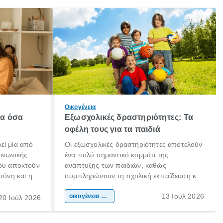
Οικογένεια
λα όσα
Εξωσχολικές δραστηριότητες: Τα
οφέλη τους για τα παιδιά
εί μία από
Οι εξωσχολικές δραστηριότητες αποτελούν
οινωνικής
ένα πολύ σημαντικό κομμάτι της
που αποκτούν
ανάπτυξης των παιδιών, καθώς
σύνη και η
συμπληρώνουν τη σχολική εκπαίδευση και
ιδιαίτερα
συμβάλλουν ουσιαστικά στη διαμόρφωση
13 Ιούλ 2026
κάθε
της προσωπικότητας, της κοινωνικότητας
οικογένεια & παιδί
20 Ιούλ 2026
ται από
και των δεξιοτήτων τους. Δεν είναι απλώς
ώσεις.
ένας τρόπος για να περνάει το παιδί τον