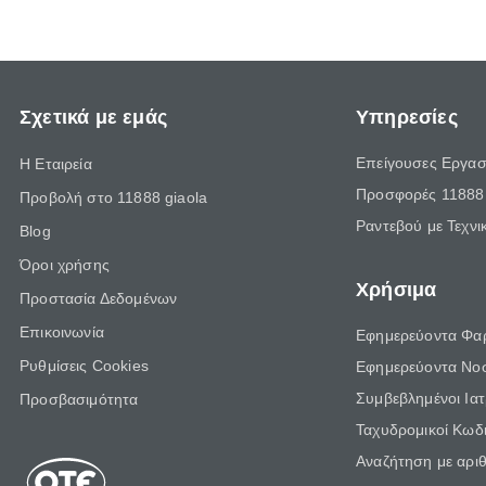
Σχετικά με εμάς
Υπηρεσίες
Επείγουσες Εργασ
Η Εταιρεία
Προσφορές 11888 
Προβολή στο 11888 giaola
Ραντεβού με Τεχνι
Blog
Όροι χρήσης
Χρήσιμα
Προστασία Δεδομένων
Επικοινωνία
Εφημερεύοντα Φα
Ρυθμίσεις Cookies
Εφημερεύοντα Νο
Συμβεβλημένοι Ια
Προσβασιμότητα
Ταχυδρομικοί Κωδι
Αναζήτηση με αρι