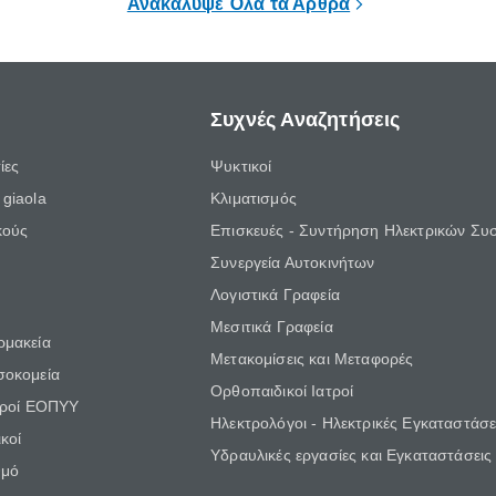
Ανακάλυψε Όλα τα Άρθρα
Συχνές Αναζητήσεις
ίες
Ψυκτικοί
giaola
Κλιματισμός
κούς
Επισκευές - Συντήρηση Ηλεκτρικών Συ
Συνεργεία Αυτοκινήτων
Λογιστικά Γραφεία
Μεσιτικά Γραφεία
ρμακεία
Μετακομίσεις και Μεταφορές
σοκομεία
Ορθοπαιδικοί Ιατροί
τροί ΕΟΠΥΥ
Ηλεκτρολόγοι - Ηλεκτρικές Εγκαταστάσε
κοί
Υδραυλικές εργασίες και Εγκαταστάσεις
θμό