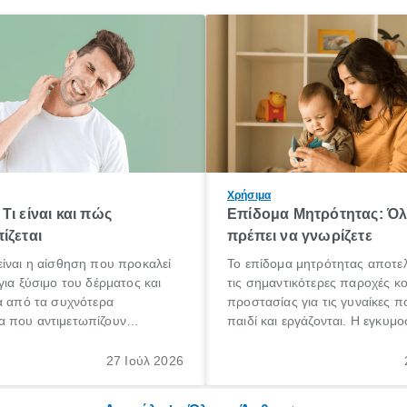
Χρήσιμα
Τι είναι και πώς
Επίδομα Μητρότητας: Ό
ίζεται
πρέπει να γνωρίζετε
ίναι η αίσθηση που προκαλεί
Το επίδομα μητρότητας αποτελ
για ξύσιμο του δέρματος και
τις σημαντικότερες παροχές κ
α από τα συχνότερα
προστασίας για τις γυναίκες 
 που αντιμετωπίζουν
παιδί και εργάζονται. Η εγκυμο
θε ηλικίας. Πολλοί αναζητούν
γέννηση ενός παιδιού είναι μια 
 για το «κνησμός τι είναι»,
σημαντική περίοδος στη ζωή 
27 Ιούλ 2026
ί να εμφανιστεί ξαφνικά ή να
οικογένειας, η οποία συνοδεύε
α μεγάλο χρονικό διάστημα.
αυξημένες ανάγκες και υποχρε