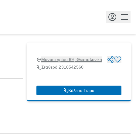
Κουμ
Μοναστηρίου 69, Θεσσαλονίκη
Σταθερό:
2310542560
Κάλεσε Τώρα