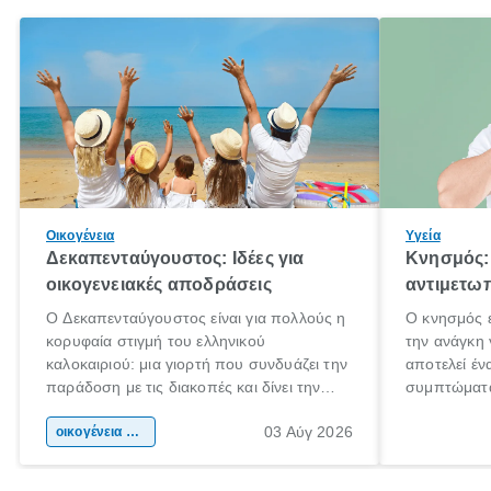
Οικογένεια
Υγεία
Δεκαπενταύγουστος: Ιδέες για
Κνησμός: 
οικογενειακές αποδράσεις
αντιμετωπ
Ο Δεκαπενταύγουστος είναι για πολλούς η
Ο κνησμός ε
κορυφαία στιγμή του ελληνικού
την ανάγκη 
καλοκαιριού: μια γιορτή που συνδυάζει την
αποτελεί έν
παράδοση με τις διακοπές και δίνει την
συμπτώματα
αφορμή για ταξίδια σε κάθε γωνιά της
άνθρωποι κά
03 Αύγ 2026
χώρας. Είτε πρόκειται για λίγες μέρες
οικογένεια & παιδί
πληροφορίες
ξεγνοιασιάς είτε για μια σύντομη εξόρμηση.
καθώς μπορε
επιμένει γι