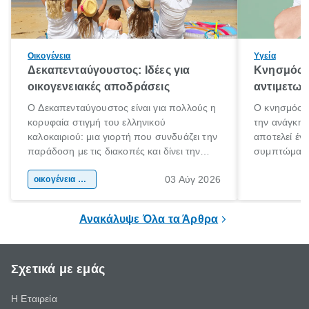
Οικογένεια
Υγεία
Δεκαπενταύγουστος: Ιδέες για
Κνησμός: 
οικογενειακές αποδράσεις
αντιμετωπ
Ο Δεκαπενταύγουστος είναι για πολλούς η
Ο κνησμός ε
κορυφαία στιγμή του ελληνικού
την ανάγκη 
καλοκαιριού: μια γιορτή που συνδυάζει την
αποτελεί έν
παράδοση με τις διακοπές και δίνει την
συμπτώματα
αφορμή για ταξίδια σε κάθε γωνιά της
άνθρωποι κά
03 Αύγ 2026
χώρας. Είτε πρόκειται για λίγες μέρες
οικογένεια & παιδί
πληροφορίες 
ξεγνοιασιάς είτε για μια σύντομη εξόρμηση.
καθώς μπορε
επιμένει για
Ανακάλυψε Όλα τα Άρθρα
Σχετικά με εμάς
Η Εταιρεία