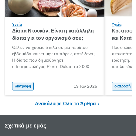
Υγεία
Υγεία
Δίαιτα Ντουκάν: Είναι η κατάλληλη
Κρεατοφαγ
δίαιτα για τον οργανισμό σου;
και Κατά 
Θέλεις να χάσεις 5 κιλά σε μία περίπου
Πόσο εύκολα
εβδομάδα και να μην τα πάρεις ποτέ ξανά;
περισσότερε
Η δίαιτα που δημιούργησε
ερώτηση, η 
ο διατροφολόγος Pierre Dukan το 2000
«πολύ εύκο
μπορεί να δώσει τέτοιες υποσχέσεις.
τρώω κρέας
Χαμηλές σε λιπαρά πηγές πρωτεϊνών,
ελάχιστοι εί
δημητριακά ολικής άλεσης, άφθονο νερό,
ακόμα λιγότε
19 Ιαν 2026
διατροφή
διατροφή
και ένας ημερήσιος περίπατος 20 λεπτών
γιατί θα πρ
είναι τα κλειδιά της.
τρώνε κρέας
Ανακάλυψε Όλα τα Άρθρα
Σχετικά με εμάς