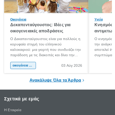
Οικογένεια
Υγεία
Δεκαπενταύγουστος: Ιδέες για
Κνησμός: 
οικογενειακές αποδράσεις
αντιμετωπ
Ο Δεκαπενταύγουστος είναι για πολλούς η
Ο κνησμός ε
κορυφαία στιγμή του ελληνικού
την ανάγκη 
καλοκαιριού: μια γιορτή που συνδυάζει την
αποτελεί έν
παράδοση με τις διακοπές και δίνει την
συμπτώματα
αφορμή για ταξίδια σε κάθε γωνιά της
άνθρωποι κά
03 Αύγ 2026
χώρας. Είτε πρόκειται για λίγες μέρες
οικογένεια & παιδί
πληροφορίες 
ξεγνοιασιάς είτε για μια σύντομη εξόρμηση.
καθώς μπορε
επιμένει για
Ανακάλυψε Όλα τα Άρθρα
Σχετικά με εμάς
Η Εταιρεία