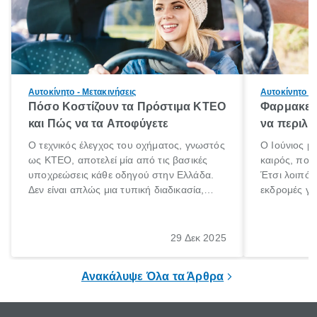
Αυτοκίνητο - Μετακινήσεις
Αυτοκίνητο - 
Πόσο Κοστίζουν τα Πρόστιμα ΚΤΕΟ
Φαρμακείο
και Πώς να τα Αποφύγετε
να περιλα
Ο τεχνικός έλεγχος του οχήματος, γνωστός
Ο Ιούνιος μ
ως ΚΤΕΟ, αποτελεί μία από τις βασικές
καιρός, που 
υποχρεώσεις κάθε οδηγού στην Ελλάδα.
Έτσι λοιπόν
Δεν είναι απλώς μια τυπική διαδικασία,
εκδρομές για
αλλά ένα ουσιαστικό μέτρο για την
ρυθμούς θα 
ασφάλεια των επιβατών, των άλλων
πηγαίνουμε 
οδηγών και του περιβάλλοντος. Ωστόσο,
29 Δεκ 2025
πολλοί ιδιοκτήτες οχημάτων αμελούν την
προθεσμία του ελέγχου.
Ανακάλυψε Όλα τα Άρθρα