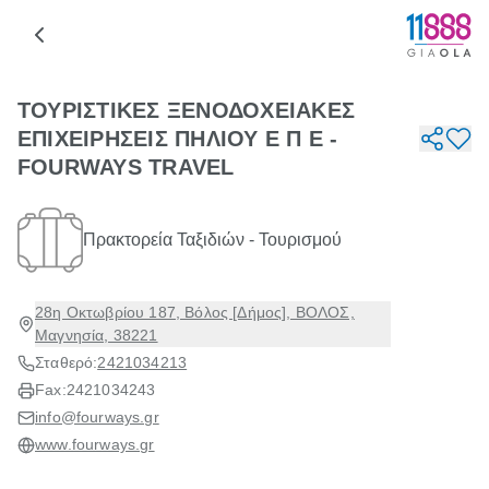
ΤΟΥΡΙΣΤΙΚΕΣ ΞΕΝΟΔΟΧΕΙΑΚΕΣ
ΕΠΙΧΕΙΡΗΣΕΙΣ ΠΗΛΙΟΥ Ε Π Ε -
FOURWAYS TRAVEL
Πρακτορεία Ταξιδιών - Τουρισμού
28η Οκτωβρίου 187, Βόλος [Δήμος], ΒΟΛΟΣ,
Μαγνησία, 38221
Σταθερό:
2421034213
Fax:
2421034243
info@fourways.gr
www.fourways.gr