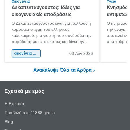
Οικογένεια
Υγεία
Δεκαπενταύγουστος: Ιδέες για
Κνησμός: 
οικογενειακές αποδράσεις
αντιμετωπ
Ο Δεκαπενταύγουστος είναι για πολλούς η
Ο κνησμός ε
κορυφαία στιγμή του ελληνικού
την ανάγκη 
καλοκαιριού: μια γιορτή που συνδυάζει την
αποτελεί έν
παράδοση με τις διακοπές και δίνει την
συμπτώματα
αφορμή για ταξίδια σε κάθε γωνιά της
άνθρωποι κά
03 Αύγ 2026
χώρας. Είτε πρόκειται για λίγες μέρες
οικογένεια & παιδί
πληροφορίες 
ξεγνοιασιάς είτε για μια σύντομη εξόρμηση.
καθώς μπορε
επιμένει για
Ανακάλυψε Όλα τα Άρθρα
Σχετικά με εμάς
Η Εταιρεία
Προβολή στο 11888 giaola
Blog