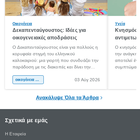
Οικογένεια
Υγεία
Δεκαπενταύγουστος: Ιδέες για
Κνησμός: 
οικογενειακές αποδράσεις
αντιμετωπ
Ο Δεκαπενταύγουστος είναι για πολλούς η
Ο κνησμός ε
κορυφαία στιγμή του ελληνικού
την ανάγκη 
καλοκαιριού: μια γιορτή που συνδυάζει την
αποτελεί έν
παράδοση με τις διακοπές και δίνει την
συμπτώματα
αφορμή για ταξίδια σε κάθε γωνιά της
άνθρωποι κά
03 Αύγ 2026
χώρας. Είτε πρόκειται για λίγες μέρες
οικογένεια & παιδί
πληροφορίες 
ξεγνοιασιάς είτε για μια σύντομη εξόρμηση.
καθώς μπορε
επιμένει για
Ανακάλυψε Όλα τα Άρθρα
Σχετικά με εμάς
Η Εταιρεία