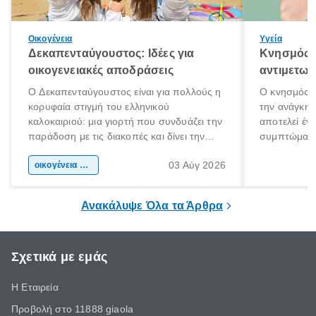
Οικογένεια
Υγεία
Δεκαπενταύγουστος: Ιδέες για
Κνησμός: 
οικογενειακές αποδράσεις
αντιμετωπ
Ο Δεκαπενταύγουστος είναι για πολλούς η
Ο κνησμός ε
κορυφαία στιγμή του ελληνικού
την ανάγκη 
καλοκαιριού: μια γιορτή που συνδυάζει την
αποτελεί έν
παράδοση με τις διακοπές και δίνει την
συμπτώματα
αφορμή για ταξίδια σε κάθε γωνιά της
άνθρωποι κά
03 Αύγ 2026
χώρας. Είτε πρόκειται για λίγες μέρες
οικογένεια & παιδί
πληροφορίες 
ξεγνοιασιάς είτε για μια σύντομη εξόρμηση.
καθώς μπορε
επιμένει για
Ανακάλυψε Όλα τα Άρθρα
Σχετικά με εμάς
Η Εταιρεία
Προβολή στο 11888 giaola