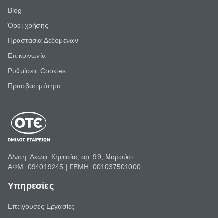
Blog
Όροι χρήσης
Προστασία Δεδομένων
Επικοινωνία
Ρυθμίσεις Cookies
Προσβασιμότητα
Δ/νση: Λεωφ. Κηφισίας αρ. 99, Μαρούσι
ΑΦΜ: 094019245 | ΓΕΜΗ: 001037501000
Υπηρεσίες
Επείγουσες Εργασίες