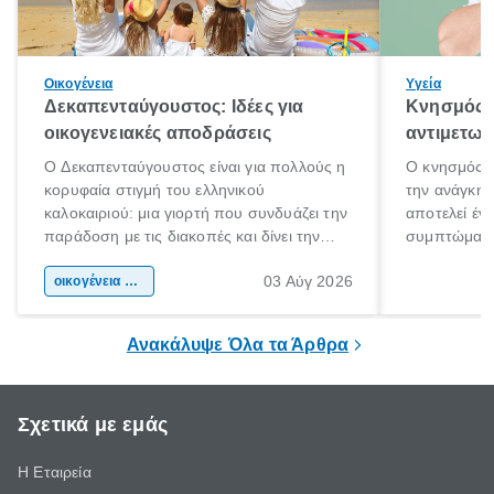
Οικογένεια
Υγεία
Δεκαπενταύγουστος: Ιδέες για
Κνησμός: 
οικογενειακές αποδράσεις
αντιμετωπ
Ο Δεκαπενταύγουστος είναι για πολλούς η
Ο κνησμός ε
κορυφαία στιγμή του ελληνικού
την ανάγκη 
καλοκαιριού: μια γιορτή που συνδυάζει την
αποτελεί έν
παράδοση με τις διακοπές και δίνει την
συμπτώματα
αφορμή για ταξίδια σε κάθε γωνιά της
άνθρωποι κά
03 Αύγ 2026
χώρας. Είτε πρόκειται για λίγες μέρες
οικογένεια & παιδί
πληροφορίες 
ξεγνοιασιάς είτε για μια σύντομη εξόρμηση.
καθώς μπορε
επιμένει για
Ανακάλυψε Όλα τα Άρθρα
Σχετικά με εμάς
Η Εταιρεία