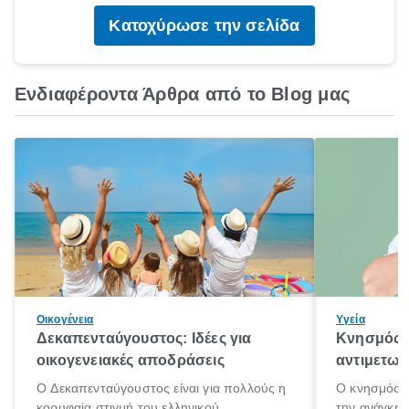
Κατοχύρωσε την σελίδα
Ενδιαφέροντα Άρθρα από το Blog μας
Οικογένεια
Υγεία
Δεκαπενταύγουστος: Ιδέες για
Κνησμός: 
οικογενειακές αποδράσεις
αντιμετωπ
Ο Δεκαπενταύγουστος είναι για πολλούς η
Ο κνησμός ε
κορυφαία στιγμή του ελληνικού
την ανάγκη 