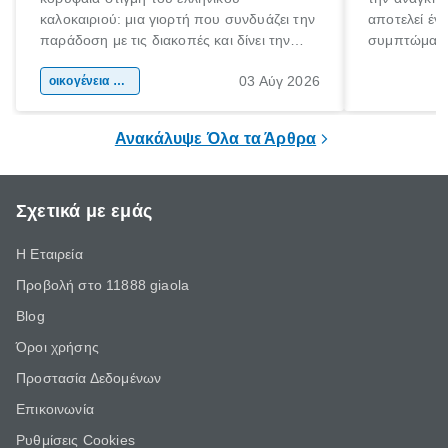
καλοκαιριού: μια γιορτή που συνδυάζει την
αποτελεί έν
παράδοση με τις διακοπές και δίνει την
συμπτώματα
αφορμή για ταξίδια σε κάθε γωνιά της
άνθρωποι κά
03 Αύγ 2026
χώρας. Είτε πρόκειται για λίγες μέρες
οικογένεια & παιδί
πληροφορίες 
ξεγνοιασιάς είτε για μια σύντομη εξόρμηση.
καθώς μπορε
επιμένει για
Ανακάλυψε Όλα τα Άρθρα
Σχετικά με εμάς
Η Εταιρεία
Προβολή στο 11888 giaola
Blog
Όροι χρήσης
Προστασία Δεδομένων
Επικοινωνία
Ρυθμίσεις Cookies