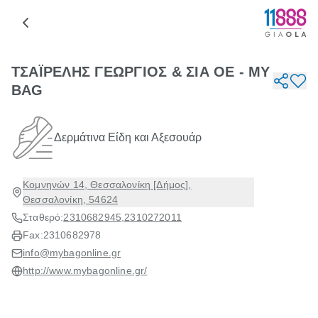
ΤΣΑΪΡΕΛΗΣ ΓΕΩΡΓΙΟΣ & ΣΙΑ ΟΕ - MY
BAG
Δερμάτινα Είδη και Αξεσουάρ
Κομνηνών 14, Θεσσαλονίκη [Δήμος],
Θεσσαλονίκη, 54624
Σταθερό:
2310682945
,
2310272011
Fax:
2310682978
info@mybagonline.gr
http://www.mybagonline.gr/