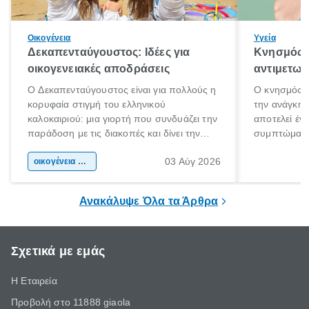
Οικογένεια
Υγεία
Δεκαπενταύγουστος: Ιδέες για
Κνησμός: 
οικογενειακές αποδράσεις
αντιμετωπ
Ο Δεκαπενταύγουστος είναι για πολλούς η
Ο κνησμός ε
κορυφαία στιγμή του ελληνικού
την ανάγκη 
καλοκαιριού: μια γιορτή που συνδυάζει την
αποτελεί έν
παράδοση με τις διακοπές και δίνει την
συμπτώματα
αφορμή για ταξίδια σε κάθε γωνιά της
άνθρωποι κά
03 Αύγ 2026
χώρας. Είτε πρόκειται για λίγες μέρες
οικογένεια & παιδί
πληροφορίες 
ξεγνοιασιάς είτε για μια σύντομη εξόρμηση.
καθώς μπορε
επιμένει για
Ανακάλυψε Όλα τα Άρθρα
Σχετικά με εμάς
Η Εταιρεία
Προβολή στο 11888 giaola