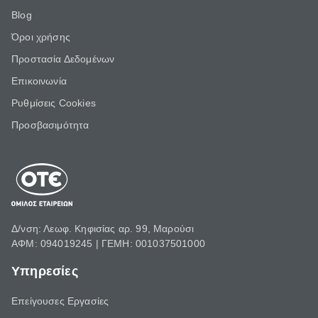
Blog
Όροι χρήσης
Προστασία Δεδομένων
Επικοινωνία
Ρυθμίσεις Cookies
Προσβασιμότητα
Δ/νση: Λεωφ. Κηφισίας αρ. 99, Μαρούσι
ΑΦΜ: 094019245 | ΓΕΜΗ: 001037501000
Υπηρεσίες
Επείγουσες Εργασίες