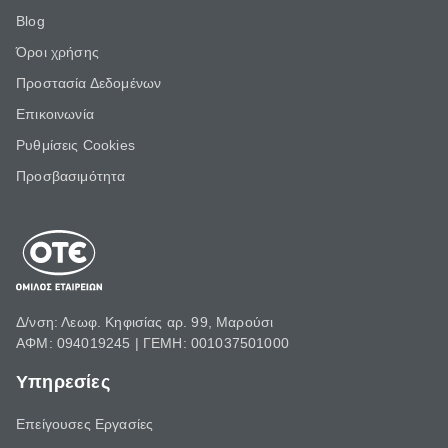
Blog
Όροι χρήσης
Προστασία Δεδομένων
Επικοινωνία
Ρυθμίσεις Cookies
Προσβασιμότητα
Δ/νση: Λεωφ. Κηφισίας αρ. 99, Μαρούσι
ΑΦΜ: 094019245 | ΓΕΜΗ: 001037501000
Υπηρεσίες
Επείγουσες Εργασίες