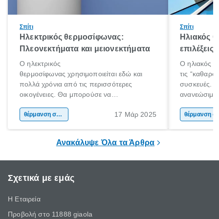
Σπίτι
Σπίτι
Ηλεκτρικός θερμοσίφωνας:
Ηλιακός 
Πλεονεκτήματα και μειονεκτήματα
επιλέξεις
Ο ηλεκτρικός
Ο ηλιακός θ
θερμοσίφωνας χρησιμοποιείται εδώ και
τις “καθαρότ
πολλά χρόνια από τις περισσότερες
συσκευές. Χ
οικογένειες. Θα μπορούσε να
ανανεώσιμη 
χαρακτηριστεί ως ο παραδοσιακός τρόπος
αξιοποιεί εξ
17 Μάρ 2025
θέρμανσης νερού αλλά σίγουρα είναι η
θέρμανση σπιτιού
για την παρ
θέρμαν
εμφάνιση και η διαδεδομένη χρήση του
τους καλοκα
ηλιακού ήρθε και άλλαξε τα δεδομένα.
χειμερινούς 
Ανακάλυψε Όλα τα Άρθρα
Σχετικά με εμάς
Η Εταιρεία
Προβολή στο 11888 giaola