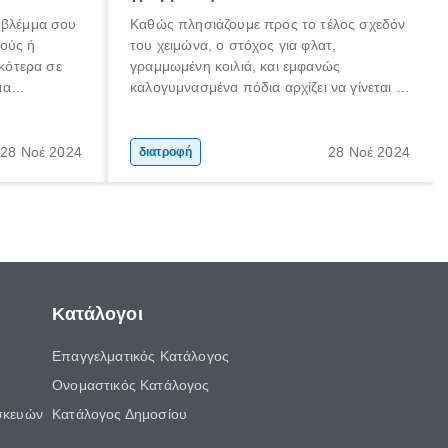
 βλέμμα σου
Καθώς πλησιάζουμε προς το τέλος σχεδόν
κούς ή
του χειμώνα, ο στόχος για φλατ,
ικότερα σε
γραμμωμένη κοιλιά, και εμφανώς
μα
καλογυμνασμένα πόδια αρχίζει να γίνεται η
λασικής
προτεραιότητά σου. Κάποιες στιγμές στο
παρελθόν είχες σίγουρα αποθαρρυνθεί
γιατί δεν έβλεπες το 100% του στόχου σου
28 Νοέ 2024
28 Νοέ 2024
διατροφή
στον καθρέφτη, όπως τώρα ήρθε η ώρα
για αποτελεσματικά βήματα.
Κατάλογοι
Επαγγελματικός Κατάλογος
Ονομαστικός Κατάλογος
σκευών
Κατάλογος Δημοσίου