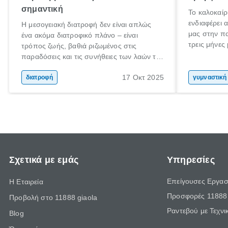
σημαντική
Το καλοκαίρ
ενδιαφέρει 
Η μεσογειακή διατροφή δεν είναι απλώς
μας στην π
ένα ακόμα διατροφικό πλάνο – είναι
τρεις μήνες
τρόπος ζωής, βαθιά ριζωμένος στις
Αύγουστο γι
παραδόσεις και τις συνήθειες των λαών της
στόχο; Μην 
Μεσογείου. Βασισμένη σε φρέσκα, φυσικά
σου! Δεν εί
17 Οκτ 2025
και ανεπεξέργαστα υλικά, αυτή η διατροφή
διατροφή
γυμναστική
καλοκαίρι σ
έχει αναγνωριστεί παγκοσμίως ως μια από
στο γυμνασ
τις πιο υγιεινές επιλογές διατροφής.
βέβαια να σ
Σχετικά με εμάς
Υπηρεσίες
Επείγουσες Εργασ
Η Εταιρεία
Προσφορές 11888 
Προβολή στο 11888 giaola
Ραντεβού με Τεχνι
Blog