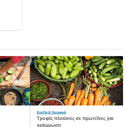
Ευεξία & Ομορφιά
α
Τροφές πλούσιες σε πρωτεΐνες για
η
γράμμωση