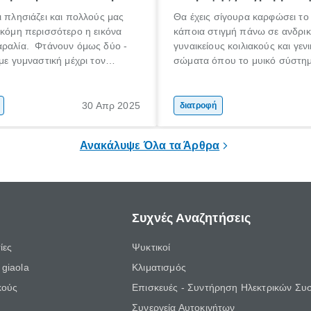
ι πλησιάζει και πολλούς μας
Θα έχεις σίγουρα καρφώσει το
ακόμη περισσότερο η εικόνα
κάποια στιγμή πάνω σε ανδρι
αραλία. Φτάνουν όμως δύο -
γυναικείους κοιλιακούς και γεν
 με γυμναστική μέχρι τον
σώματα όπου το μυικό σύστη
α να πετύχουμε αυτόν τον
προσομοιάζει με γλυπτό της κ
ανησυχείς, δεν είσαι μόνος
εποχής.
ναι ανάγκη να αφιερώσεις το
30 Απρ 2025
διατροφή
ου
τήριο αγκομαχώντας, ούτε
Ανακάλυψε Όλα τα Άρθρα
τερηθείς εντελώς το φαγητό
Συχνές Αναζητήσεις
ίες
Ψυκτικοί
giaola
Κλιματισμός
κούς
Επισκευές - Συντήρηση Ηλεκτρικών Συ
Συνεργεία Αυτοκινήτων