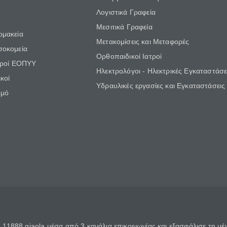
Λογιστικά Γραφεία
Μεσιτικά Γραφεία
ρμακεία
Μετακομίσεις και Μεταφορές
σοκομεία
Ορθοπαιδικοί Ιατροί
τροί ΕΟΠΥΥ
Ηλεκτρολόγοι - Ηλεκτρικές Εγκαταστάσε
κοί
Υδραυλικές εργασίες και Εγκαταστάσεις
θμό
11888 giaola μέσα από 3 κανάλια επικοινωνίας και εξασφάλισε τη μ