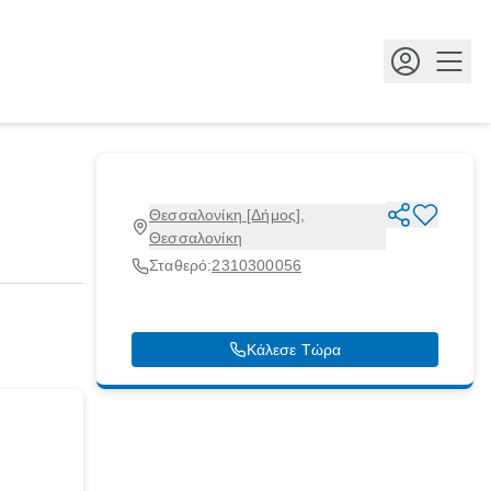
Κουμ
Θεσσαλονίκη [Δήμος],
Θεσσαλονίκη
Σταθερό:
2310300056
Κάλεσε Τώρα