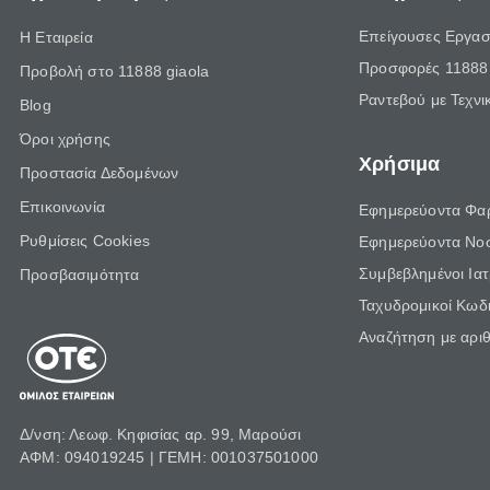
Επείγουσες Εργασ
Η Εταιρεία
Προσφορές 11888 
Προβολή στο 11888 giaola
Ραντεβού με Τεχνι
Blog
Όροι χρήσης
Χρήσιμα
Προστασία Δεδομένων
Επικοινωνία
Εφημερεύοντα Φα
Ρυθμίσεις Cookies
Εφημερεύοντα Νο
Συμβεβλημένοι Ια
Προσβασιμότητα
Ταχυδρομικοί Κωδι
Αναζήτηση με αρι
Δ/νση: Λεωφ. Κηφισίας αρ. 99, Μαρούσι
ΑΦΜ: 094019245 | ΓΕΜΗ: 001037501000