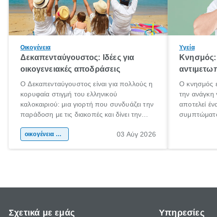
Οικογένεια
Υγεία
Δεκαπενταύγουστος: Ιδέες για
Κνησμός: 
οικογενειακές αποδράσεις
αντιμετωπ
Ο Δεκαπενταύγουστος είναι για πολλούς η
Ο κνησμός ε
κορυφαία στιγμή του ελληνικού
την ανάγκη 
καλοκαιριού: μια γιορτή που συνδυάζει την
αποτελεί έν
παράδοση με τις διακοπές και δίνει την
συμπτώματα
αφορμή για ταξίδια σε κάθε γωνιά της
άνθρωποι κά
03 Αύγ 2026
χώρας. Είτε πρόκειται για λίγες μέρες
οικογένεια & παιδί
πληροφορίες
ξεγνοιασιάς είτε για μια σύντομη εξόρμηση.
καθώς μπορε
επιμένει γι
Σχετικά με εμάς
Υπηρεσίες