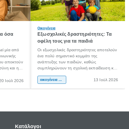
Οικογένεια
λα όσα
Εξωσχολικές δραστηριότητες: Τα
οφέλη τους για τα παιδιά
εί μία από
Οι εξωσχολικές δραστηριότητες αποτελούν
οινωνικής
ένα πολύ σημαντικό κομμάτι της
που αποκτούν
ανάπτυξης των παιδιών, καθώς
σύνη και η
συμπληρώνουν τη σχολική εκπαίδευση και
ιδιαίτερα
συμβάλλουν ουσιαστικά στη διαμόρφωση
13 Ιούλ 2026
κάθε
της προσωπικότητας, της κοινωνικότητας
οικογένεια & παιδί
20 Ιούλ 2026
ται από
και των δεξιοτήτων τους. Δεν είναι απλώς
ώσεις.
ένας τρόπος για να περνάει το παιδί τον
ελεύθερο χρόνο του.
Κατάλογοι