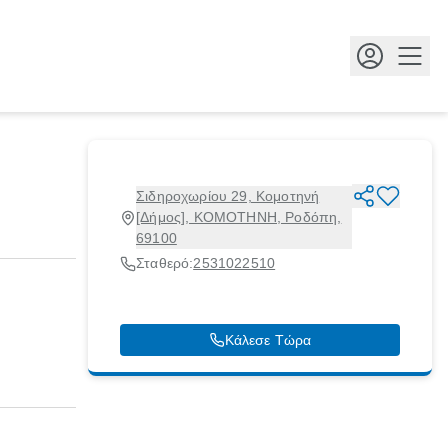
Κουμ
Σιδηροχωρίου 29, Κομοτηνή
[Δήμος], ΚΟΜΟΤΗΝΗ, Ροδόπη,
69100
Σταθερό:
2531022510
Κάλεσε Τώρα