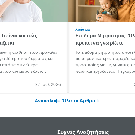
Χρήσιμα
Τι είναι και πώς
Επίδομα Μητρότητας: Ό
ίζεται
πρέπει να γνωρίζετε
ίναι η αίσθηση που προκαλεί
Το επίδομα μητρότητας αποτελ
για ξύσιμο του δέρματος και
τις σημαντικότερες παροχές κ
α από τα συχνότερα
προστασίας για τις γυναίκες 
 που αντιμετωπίζουν
παιδί και εργάζονται. Η εγκυμο
θε ηλικίας. Πολλοί αναζητούν
γέννηση ενός παιδιού είναι μια 
 για το «κνησμός τι είναι»,
σημαντική περίοδος στη ζωή 
27 Ιούλ 2026
ί να εμφανιστεί ξαφνικά ή να
οικογένειας, η οποία συνοδεύε
α μεγάλο χρονικό διάστημα.
αυξημένες ανάγκες και υποχρε
Ανακάλυψε Όλα τα Άρθρα
Συχνές Αναζητήσεις