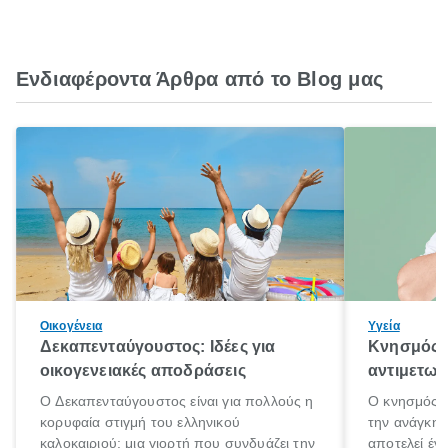
Ενδιαφέροντα Άρθρα από το Blog μας
Οικογένεια
Υγεία
Δεκαπενταύγουστος: Ιδέες για
Κνησμός: 
οικογενειακές αποδράσεις
αντιμετωπ
Ο Δεκαπενταύγουστος είναι για πολλούς η
Ο κνησμός ε
κορυφαία στιγμή του ελληνικού
την ανάγκη 
καλοκαιριού: μια γιορτή που συνδυάζει την
αποτελεί έν