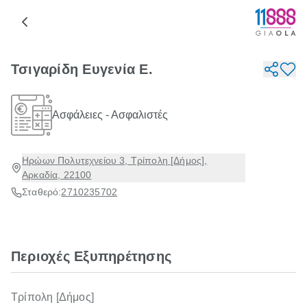
Τσιγαρίδη Ευγενία Ε.
Ασφάλειες - Ασφαλιστές
Ηρώων Πολυτεχνείου 3, Τρίπολη [Δήμος],
Αρκαδία, 22100
Σταθερό:
2710235702
Περιοχές Εξυπηρέτησης
Τρίπολη [Δήμος]