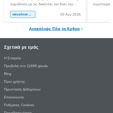
παράδοση με τις διακοπές και δίνει την
συμπτώματα
αφορμή για ταξίδια σε κάθε γωνιά της
άνθρωποι κά
03 Αύγ 2026
χώρας. Είτε πρόκειται για λίγες μέρες
οικογένεια & παιδί
πληροφορίες 
ξεγνοιασιάς είτε για μια σύντομη εξόρμηση.
καθώς μπορε
επιμένει για
Ανακάλυψε Όλα τα Άρθρα
Σχετικά με εμάς
Η Εταιρεία
Προβολή στο 11888 giaola
Blog
Όροι χρήσης
Προστασία Δεδομένων
Επικοινωνία
Ρυθμίσεις Cookies
Προσβασιμότητα