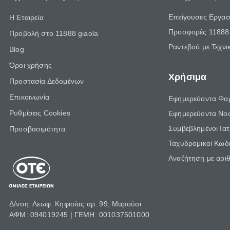
Επείγουσες Εργασ
Η Εταιρεία
Προσφορές 11888 
Προβολή στο 11888 giaola
Ραντεβού με Τεχνι
Blog
Όροι χρήσης
Χρήσιμα
Προστασία Δεδομένων
Επικοινωνία
Εφημερεύοντα Φα
Ρυθμίσεις Cookies
Εφημερεύοντα Νο
Συμβεβλημένοι Ια
Προσβασιμότητα
Ταχυδρομικοί Κωδι
Αναζήτηση με αρι
Δ/νση: Λεωφ. Κηφισίας αρ. 99, Μαρούσι
ΑΦΜ: 094019245 | ΓΕΜΗ: 001037501000