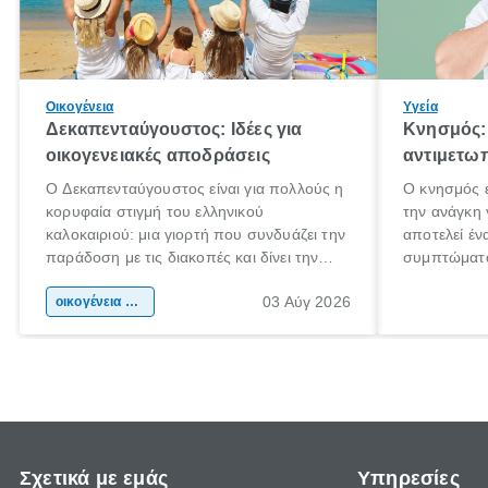
Οικογένεια
Υγεία
Δεκαπενταύγουστος: Ιδέες για
Κνησμός: 
οικογενειακές αποδράσεις
αντιμετωπ
Ο Δεκαπενταύγουστος είναι για πολλούς η
Ο κνησμός ε
κορυφαία στιγμή του ελληνικού
την ανάγκη 
καλοκαιριού: μια γιορτή που συνδυάζει την
αποτελεί έν
παράδοση με τις διακοπές και δίνει την
συμπτώματα
αφορμή για ταξίδια σε κάθε γωνιά της
άνθρωποι κά
03 Αύγ 2026
χώρας. Είτε πρόκειται για λίγες μέρες
οικογένεια & παιδί
πληροφορίες
ξεγνοιασιάς είτε για μια σύντομη εξόρμηση.
καθώς μπορε
επιμένει γι
Σχετικά με εμάς
Υπηρεσίες