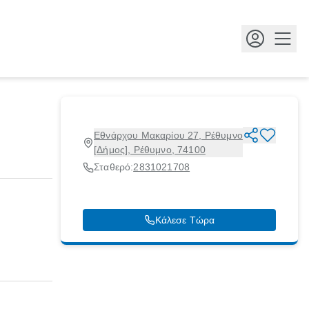
Κουμ
Εθνάρχου Μακαρίου 27, Ρέθυμνο
[Δήμος], Ρέθυμνο, 74100
Σταθερό:
2831021708
Κάλεσε Τώρα