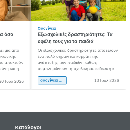
Οικογένεια
λα όσα
Εξωσχολικές δραστηριότητες: Τα
οφέλη τους για τα παιδιά
εί μία από
Οι εξωσχολικές δραστηριότητες αποτελούν
οινωνικής
ένα πολύ σημαντικό κομμάτι της
που αποκτούν
ανάπτυξης των παιδιών, καθώς
σύνη και η
συμπληρώνουν τη σχολική εκπαίδευση και
ιδιαίτερα
συμβάλλουν ουσιαστικά στη διαμόρφωση
13 Ιούλ 2026
κάθε
της προσωπικότητας, της κοινωνικότητας
οικογένεια & παιδί
20 Ιούλ 2026
ται από
και των δεξιοτήτων τους. Δεν είναι απλώς
ώσεις.
ένας τρόπος για να περνάει το παιδί τον
ελεύθερο χρόνο του.
Κατάλογοι