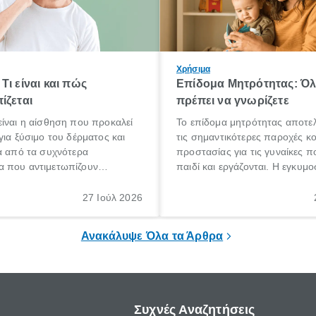
Χρήσιμα
Τι είναι και πώς
Επίδομα Μητρότητας: Ό
ίζεται
πρέπει να γνωρίζετε
ίναι η αίσθηση που προκαλεί
Το επίδομα μητρότητας αποτελ
για ξύσιμο του δέρματος και
τις σημαντικότερες παροχές κ
α από τα συχνότερα
προστασίας για τις γυναίκες 
 που αντιμετωπίζουν
παιδί και εργάζονται. Η εγκυμο
θε ηλικίας. Πολλοί αναζητούν
γέννηση ενός παιδιού είναι μια 
 για το «κνησμός τι είναι»,
σημαντική περίοδος στη ζωή 
27 Ιούλ 2026
ί να εμφανιστεί ξαφνικά ή να
οικογένειας, η οποία συνοδεύε
α μεγάλο χρονικό διάστημα.
αυξημένες ανάγκες και υποχρε
Ανακάλυψε Όλα τα Άρθρα
Συχνές Αναζητήσεις