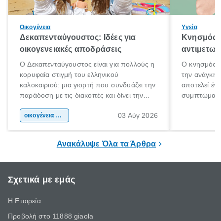
Οικογένεια
Υγεία
Δεκαπενταύγουστος: Ιδέες για
Κνησμός: 
οικογενειακές αποδράσεις
αντιμετωπ
Ο Δεκαπενταύγουστος είναι για πολλούς η
Ο κνησμός ε
κορυφαία στιγμή του ελληνικού
την ανάγκη 
καλοκαιριού: μια γιορτή που συνδυάζει την
αποτελεί έν
παράδοση με τις διακοπές και δίνει την
συμπτώματα
αφορμή για ταξίδια σε κάθε γωνιά της
άνθρωποι κά
03 Αύγ 2026
χώρας. Είτε πρόκειται για λίγες μέρες
οικογένεια & παιδί
πληροφορίες 
ξεγνοιασιάς είτε για μια σύντομη εξόρμηση.
καθώς μπορε
επιμένει για
Ανακάλυψε Όλα τα Άρθρα
Σχετικά με εμάς
Η Εταιρεία
Προβολή στο 11888 giaola