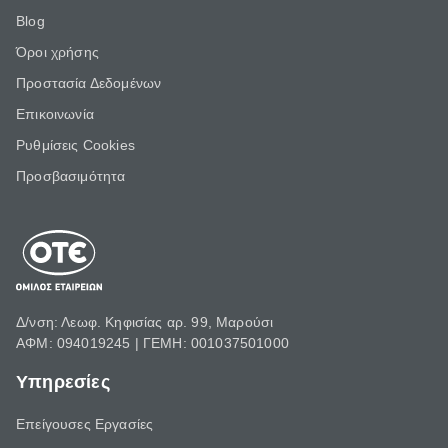
Blog
Όροι χρήσης
Προστασία Δεδομένων
Επικοινωνία
Ρυθμίσεις Cookies
Προσβασιμότητα
Δ/νση: Λεωφ. Κηφισίας αρ. 99, Μαρούσι
ΑΦΜ: 094019245 | ΓΕΜΗ: 001037501000
Υπηρεσίες
Επείγουσες Εργασίες