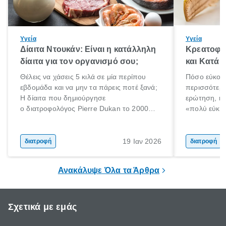
Υγεία
Υγεία
Δίαιτα Ντουκάν: Είναι η κατάλληλη
Κρεατοφαγ
δίαιτα για τον οργανισμό σου;
και Κατά 
Θέλεις να χάσεις 5 κιλά σε μία περίπου
Πόσο εύκολα
εβδομάδα και να μην τα πάρεις ποτέ ξανά;
περισσότερε
Η δίαιτα που δημιούργησε
ερώτηση, η 
ο διατροφολόγος Pierre Dukan το 2000
«πολύ εύκο
μπορεί να δώσει τέτοιες υποσχέσεις.
τρώω κρέας
Χαμηλές σε λιπαρά πηγές πρωτεϊνών,
ελάχιστοι εί
δημητριακά ολικής άλεσης, άφθονο νερό,
ακόμα λιγότε
19 Ιαν 2026
διατροφή
διατροφή
και ένας ημερήσιος περίπατος 20 λεπτών
γιατί θα πρ
είναι τα κλειδιά της.
τρώνε κρέας
Ανακάλυψε Όλα τα Άρθρα
Σχετικά με εμάς