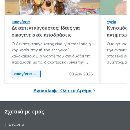
Οικογένεια
Υγεία
Δεκαπενταύγουστος: Ιδέες για
Κνησμός: 
οικογενειακές αποδράσεις
αντιμετωπ
Ο Δεκαπενταύγουστος είναι για πολλούς η
Ο κνησμός ε
κορυφαία στιγμή του ελληνικού
την ανάγκη 
καλοκαιριού: μια γιορτή που συνδυάζει την
αποτελεί έν
παράδοση με τις διακοπές και δίνει την
συμπτώματα
αφορμή για ταξίδια σε κάθε γωνιά της
άνθρωποι κά
03 Αύγ 2026
χώρας. Είτε πρόκειται για λίγες μέρες
οικογένεια & παιδί
πληροφορίες 
ξεγνοιασιάς είτε για μια σύντομη εξόρμηση.
καθώς μπορε
επιμένει για
Ανακάλυψε Όλα τα Άρθρα
Σχετικά με εμάς
Η Εταιρεία