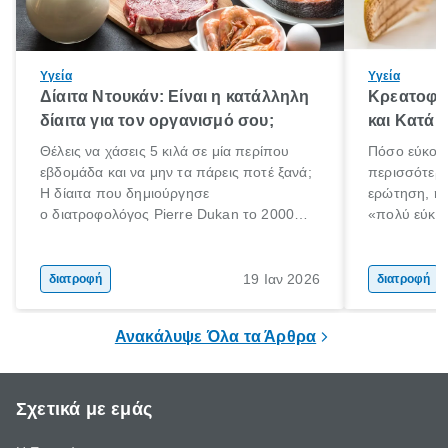
Υγεία
Υγεία
Δίαιτα Ντουκάν: Είναι η κατάλληλη
Κρεατοφαγ
δίαιτα για τον οργανισμό σου;
και Κατά 
Θέλεις να χάσεις 5 κιλά σε μία περίπου
Πόσο εύκολα
εβδομάδα και να μην τα πάρεις ποτέ ξανά;
περισσότερε
Η δίαιτα που δημιούργησε
ερώτηση, η 
ο διατροφολόγος Pierre Dukan το 2000
«πολύ εύκο
μπορεί να δώσει τέτοιες υποσχέσεις.
τρώω κρέας
Χαμηλές σε λιπαρά πηγές πρωτεϊνών,
ελάχιστοι εί
δημητριακά ολικής άλεσης, άφθονο νερό,
ακόμα λιγότε
19 Ιαν 2026
διατροφή
διατροφή
και ένας ημερήσιος περίπατος 20 λεπτών
γιατί θα πρ
είναι τα κλειδιά της.
τρώνε κρέας
Ανακάλυψε Όλα τα Άρθρα
Σχετικά με εμάς