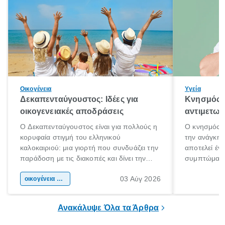
Οικογένεια
Υγεία
Δεκαπενταύγουστος: Ιδέες για
Κνησμός: 
οικογενειακές αποδράσεις
αντιμετωπ
Ο Δεκαπενταύγουστος είναι για πολλούς η
Ο κνησμός ε
κορυφαία στιγμή του ελληνικού
την ανάγκη 
καλοκαιριού: μια γιορτή που συνδυάζει την
αποτελεί έν
παράδοση με τις διακοπές και δίνει την
συμπτώματα
αφορμή για ταξίδια σε κάθε γωνιά της
άνθρωποι κά
03 Αύγ 2026
χώρας. Είτε πρόκειται για λίγες μέρες
οικογένεια & παιδί
πληροφορίες 
ξεγνοιασιάς είτε για μια σύντομη εξόρμηση.
καθώς μπορε
επιμένει για
Ανακάλυψε Όλα τα Άρθρα