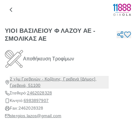
ΥΙΟΙ ΒΑΣΙΛΕΙΟΥ Φ ΛΑΖΟΥ ΑΕ -
ΣΜΟΛΙΚΑΣ ΑΕ
Αποθήκευση Τροφίμων
2 χλμ Γρεβενών - Κοζάνης, Γρεβενά [Δήμος],
Γρεβενά, 51100
Σταθερό:
2462028328
Κινητό:
6983897907
Fax:
2462028328
stergios.lazos@gmail.com