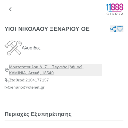
ΥΙΟΙ ΝΙΚΟΛΑΟΥ ΞΕΝΑΡΙΟΥ ΟΕ
Αλυσίδες
Μουτσόπουλου Δ. 71, Πειραιάς [Δήμος],
ΚΑΜΙΝΙΑ, Αττική, 18540
Σταθερό:
2104177157
xenarioi@otenet.gr
Περιοχές Εξυπηρέτησης