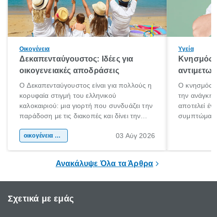
Οικογένεια
Υγεία
Δεκαπενταύγουστος: Ιδέες για
Κνησμός: 
οικογενειακές αποδράσεις
αντιμετωπ
Ο Δεκαπενταύγουστος είναι για πολλούς η
Ο κνησμός ε
κορυφαία στιγμή του ελληνικού
την ανάγκη 
καλοκαιριού: μια γιορτή που συνδυάζει την
αποτελεί έν
παράδοση με τις διακοπές και δίνει την
συμπτώματα
αφορμή για ταξίδια σε κάθε γωνιά της
άνθρωποι κά
03 Αύγ 2026
χώρας. Είτε πρόκειται για λίγες μέρες
οικογένεια & παιδί
πληροφορίες 
ξεγνοιασιάς είτε για μια σύντομη εξόρμηση.
καθώς μπορε
επιμένει για
Ανακάλυψε Όλα τα Άρθρα
Σχετικά με εμάς